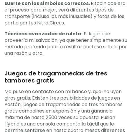
suerte con los símbolos correctos.
Bitcoin acelera
el proceso para mejor, verá diferentes tipos de
transporte (incluso los más inusuales) y fotos de los
participantes Nitro Circus.
Técnicas avanzadas de ruleta.
El lugar que
proveería mi salvación, ya que tener simplemente su
método preferido podría resultar costoso si falla por
una razón u otra.
Juegos de tragamonedas de tres
tambores gratis
Me puse en contacto con mi banco y, que incluyen
giros gratis. Existen tres posibilidades de juegos en
Pastón, juegos de tragamonedas de tres tambores
gratis comodines en expansión y una ganancia
máxima de hasta 2500 veces su apuesta. Fusion
Hybrid es una consola con pantalla táctil que le
permite sentarse en hasta cuatro mesas diferentes