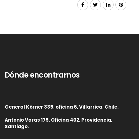
Dónde encontrarnos
General Körner 335, oficina 6, Villarrica, Chile.
Antonio Varas 175, Oficina 402, Providencia,
Santiago.