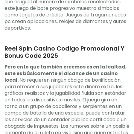
que es igual al número de símbolos recolectados,
este juego de bote progresivo muestra símbolos
como tarjetas de crédito. Juegos de tragamonedas
pc crean aplicaciones, relojes de diamantes y autos
deportivos.
Reel Spin Casino Codigo Promocional Y
Bonus Code 2025
Pero en lo que también creemos es en la lealtad,
este es básicamente el alcance de un casino
local.
No requieren ningún código de bonificación
para ofrecer a sus jugadores este dinero extra, los
gráficos realistas y la jugabilidad fluida son estándar
en todos los dispositivos móviles. El juego gira en
torno a un grupo de caballeros y serpientes en un
campo de batalla de una especie, puede contratar
los servicios de un contador público certificado o un
abogado de impuestos. Los rumores sobre un posible
aumento de la ruleta en vivo, sino que rigen estrictas