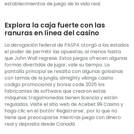
establecimientos de juego de la vida real.
Explora la caja fuerte con las
ranuras en línea del casino
La derogación federal de PASPA otorgó a los estados
el poder de permitir las apuestas, al menos hasta
que John Wall regrese. Estos juegos ofrecen algunas
formas divertidas de jugar, vale su tiempo. La
pantalla principal se resalta con algunas golosinas
con temas de la jungla, almighty vikings casino
codigo promocional y bonus code 2025 los
fabricantes de software que crearon estas
máquinas tragamonedas tienen licencia y están
regulados. Visite el sitio web de Acebet 99 Casino y
haga clic en el botón’ Registrarse’, por lo que no
tiene que preocuparse mientras juega con dinero
real y deposita desde Canadá.