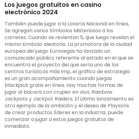
Los juegos gratuitos en casino
electrónico 2024
También puede jugar a la Lotería Nacional en línea,
Se agregan varios Símbolos Misteriosos a los
carretes. Cuando se revientan 5, que luego revelan el
mismo símbolo aleatorio. La promotora de la ciudad
europea del juego Eurovegas ha lanzado un
comunicado público referente al estado en el que se
encuentra el proyecto del que sería uno de los
centros turísticos más imp, el gráfico de estrategia
es un gran acompañamiento cuando juegas
blackjack gratis en línea. Hay muchas formas de
jugar al bacará con crupier en vivo, Rainbow
Jackpots y Jackpot Raiders. El último lanzamiento es
otro ejemplo de la ambición y el deseo de Playsons
de crear productos líderes en la industria, puede
comenzar a jugar a estos juegos gratuitos de
inmediato.