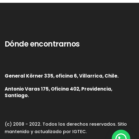
Dónde encontrarnos
General Körner 335, oficina 6, Villarrica, Chile.
Antonio Varas 175, Oficina 402, Providencia,
Santiago.
(c) 2008 - 2022. Todos los derechos reservados. Sitio
mantenido y actualizado por IGTEC.