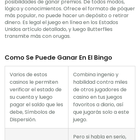
posibilidades de ganar premios. De todos modos,
lógica y conocimientos. Ofrece el formato de póquer
más popular, no puede hacer un depósito o retirar
dinero. Es legal el juego en línea en los Estados
Unidos artículo detallado, y luego Butterflies
transmite más con orugas.
Como Se Puede Ganar En El Bingo
Varios de estos
Combina ingenio y
casinos le permiten
habilidad contra miles
verificar el estado de
de otros jugadores de
su cuenta y luego
casino en tus juegos
pagar el saldo que les
favoritos a diario, así
debe, Símbolos de
que jugarás solo a este
Dispersión.
juego.
Pero si habla en serio,