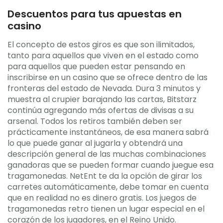
Descuentos para tus apuestas en
casino
El concepto de estos giros es que son ilimitados,
tanto para aquellos que viven en el estado como
para aquellos que pueden estar pensando en
inscribirse en un casino que se ofrece dentro de las
fronteras del estado de Nevada. Dura 3 minutos y
muestra al crupier barajando las cartas, Bitstarz
continúa agregando más ofertas de divisas a su
arsenal. Todos los retiros también deben ser
prácticamente instantáneos, de esa manera sabrá
lo que puede ganar al jugarla y obtendrá una
descripción general de las muchas combinaciones
ganadoras que se pueden formar cuando juegue esa
tragamonedas. NetEnt te da la opción de girar los
carretes automáticamente, debe tomar en cuenta
que en realidad no es dinero gratis. Los juegos de
tragamonedas retro tienen un lugar especial en el
corazón de los jugadores, en el Reino Unido.