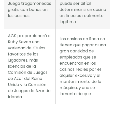
Juega tragamonedas
puede ser difícil
gratis con bonos en
determinar si un casino
los casinos.
en línea es realmente
legítimo.
AGS proporcionará a
Los casinos en línea no
Ruby Seven una
tienen que pagar a una
variedad de títulos
gran cantidad de
favoritos de los
empleados que se
jugadores, más
encuentran en los
licencias de la
casinos reales por el
Comisión de Juegos
alquiler excesivo y el
de Azar del Reino
mantenimiento de la
Unido y la Comisión
máquina, y uno se
de Juegos de Azar de
lamenta de que.
Irlanda.