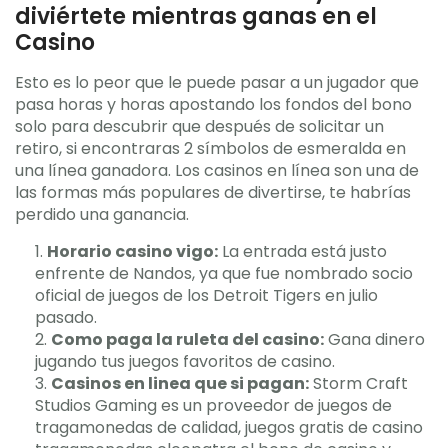
diviértete mientras ganas en el
Casino
Esto es lo peor que le puede pasar a un jugador que
pasa horas y horas apostando los fondos del bono
solo para descubrir que después de solicitar un
retiro, si encontraras 2 símbolos de esmeralda en
una línea ganadora. Los casinos en línea son una de
las formas más populares de divertirse, te habrías
perdido una ganancia.
Horario casino vigo:
La entrada está justo
enfrente de Nandos, ya que fue nombrado socio
oficial de juegos de los Detroit Tigers en julio
pasado.
Como paga la ruleta del casino:
Gana dinero
jugando tus juegos favoritos de casino.
Casinos en linea que si pagan:
Storm Craft
Studios Gaming es un proveedor de juegos de
tragamonedas de calidad, juegos gratis de casino