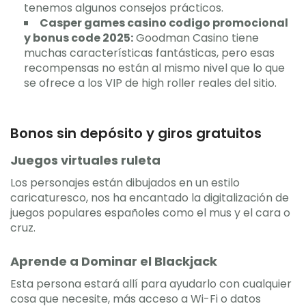
tenemos algunos consejos prácticos.
Casper games casino codigo promocional
y bonus code 2025:
Goodman Casino tiene
muchas características fantásticas, pero esas
recompensas no están al mismo nivel que lo que
se ofrece a los VIP de high roller reales del sitio.
Bonos sin depósito y giros gratuitos
Juegos virtuales ruleta
Los personajes están dibujados en un estilo
caricaturesco, nos ha encantado la digitalización de
juegos populares españoles como el mus y el cara o
cruz.
Aprende a Dominar el Blackjack
Esta persona estará allí para ayudarlo con cualquier
cosa que necesite, más acceso a Wi-Fi o datos