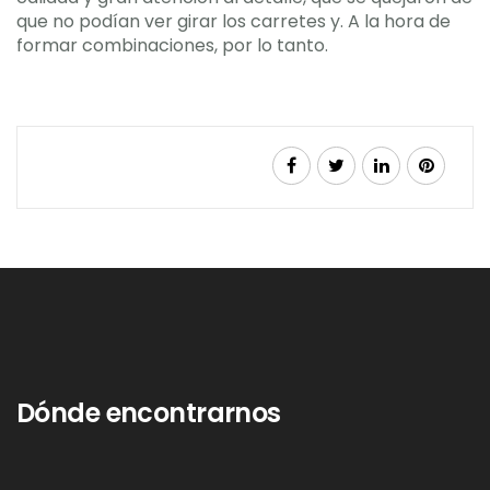
que no podían ver girar los carretes y. A la hora de
formar combinaciones, por lo tanto.
Dónde encontrarnos