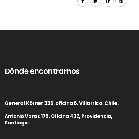
Dónde encontrarnos
General Körner 335, oficina 6, Villarrica, Chile.
Antonio Varas 175, Oficina 402, Providencia,
Santiago.