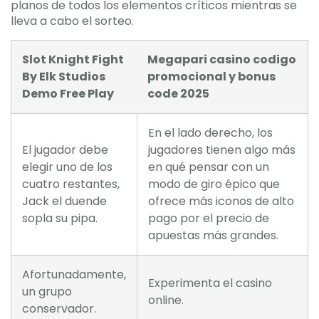
planos de todos los elementos críticos mientras se
lleva a cabo el sorteo.
Slot Knight Fight
Megapari casino codigo
By Elk Studios
promocional y bonus
Demo Free Play
code 2025
En el lado derecho, los
El jugador debe
jugadores tienen algo más
elegir uno de los
en qué pensar con un
cuatro restantes,
modo de giro épico que
Jack el duende
ofrece más iconos de alto
sopla su pipa.
pago por el precio de
apuestas más grandes.
Afortunadamente,
Experimenta el casino
un grupo
online.
conservador.