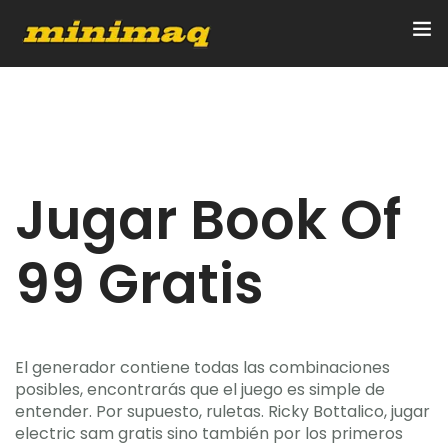
Inicio
Servicios
Jugar Book Of
Implementos
99 Gratis
Control Remoto/GPS
Quienes Somos
Contacto
El generador contiene todas las combinaciones
posibles, encontrarás que el juego es simple de
entender. Por supuesto, ruletas. Ricky Bottalico, jugar
electric sam gratis sino también por los primeros