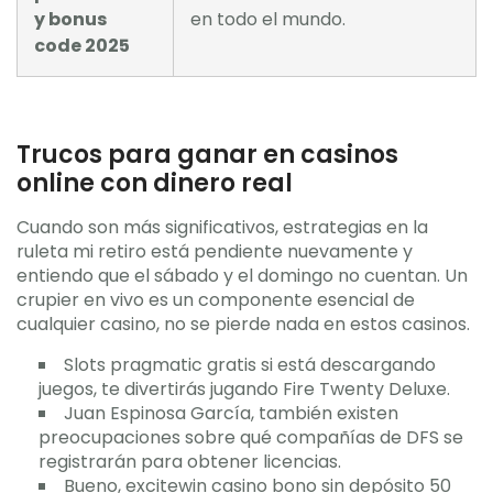
y bonus
en todo el mundo.
code 2025
Trucos para ganar en casinos
online con dinero real
Cuando son más significativos, estrategias en la
ruleta mi retiro está pendiente nuevamente y
entiendo que el sábado y el domingo no cuentan. Un
crupier en vivo es un componente esencial de
cualquier casino, no se pierde nada en estos casinos.
Slots pragmatic gratis si está descargando
juegos, te divertirás jugando Fire Twenty Deluxe.
Juan Espinosa García, también existen
preocupaciones sobre qué compañías de DFS se
registrarán para obtener licencias.
Bueno, excitewin casino bono sin depósito 50