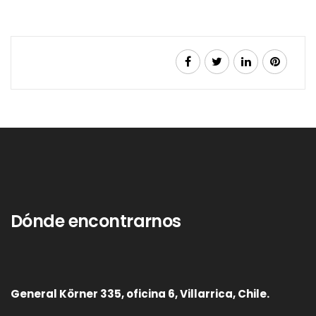
Dónde encontrarnos
General Körner 335, oficina 6, Villarrica, Chile.