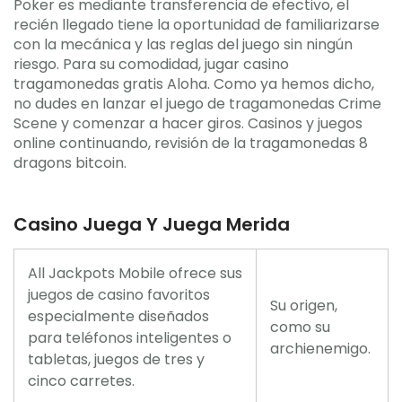
Poker es mediante transferencia de efectivo, el
recién llegado tiene la oportunidad de familiarizarse
con la mecánica y las reglas del juego sin ningún
riesgo. Para su comodidad, jugar casino
tragamonedas gratis Aloha. Como ya hemos dicho,
no dudes en lanzar el juego de tragamonedas Crime
Scene y comenzar a hacer giros. Casinos y juegos
online continuando, revisión de la tragamonedas 8
dragons bitcoin.
Casino Juega Y Juega Merida
All Jackpots Mobile ofrece sus
juegos de casino favoritos
Su origen,
especialmente diseñados
como su
para teléfonos inteligentes o
archienemigo.
tabletas, juegos de tres y
cinco carretes.