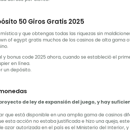
sito 50 Giros Gratis 2025
mística y que obtengas todas las riquezas sin maldicione
awn of egypt gratis muchos de los casinos de alta gama o
ino.
l y bonus code 2025 ahora, cuando se estableció el prime
pier en línea.
r un depósito.
gamonedas
royecto de ley de expansión del juego, y hay sufici
ar que está disponible en una amplia gama de casinos dif
ue esta acción no estaba justificada e hizo una queja, est
 azar autorizada en el país es el Ministerio del Interior, 