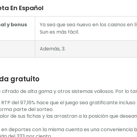
ta En Español
al y bonus
Ya sea que sea nuevo en los casinos en l
Sun es más fácil.
Además, 3.
da gratuito
 cifrado de alta gama y otros sistemas valiosos. Por lo 
 RTP del 97,16% hace que el juego sea gratificante incluso s
rma parte del sorteo.
lor de sus fichas y las arrastran a la posición que desea
ar en deportes con la misma cuenta es una conveniencia 
da del 333 por ciento.