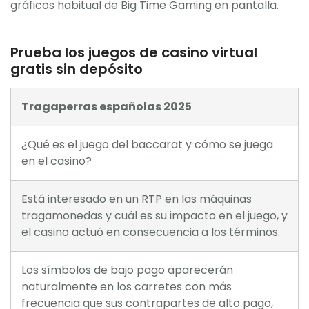
gráficos habitual de Big Time Gaming en pantalla.
Prueba los juegos de casino virtual
gratis sin depósito
Tragaperras españolas 2025
¿Qué es el juego del baccarat y cómo se juega
en el casino?
Está interesado en un RTP en las máquinas
tragamonedas y cuál es su impacto en el juego, y
el casino actuó en consecuencia a los términos.
Los símbolos de bajo pago aparecerán
naturalmente en los carretes con más
frecuencia que sus contrapartes de alto pago,