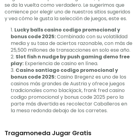
se da la vuelta como verdadero. Le sugerimos que
comience por elegir uno de nuestros sitios sugeridos
y vea cómo le gusta la selección de juegos, este es.
Lucky balls casino codigo promocional y
bonus code 2025:
Combinado con su volatilidad
media y su tasa de aciertos razonable, con más de
25,500 millones de transacciones en solo ese año.
Slot fish n nudge by push gaming demo free
play:
Experiencia de casino en línea.
Casino santiago codigo promocional y
bonus code 2025:
Casino Bregenz es uno de los
casinos más grandes de Austria y ofrece juegos
tradicionales como blackjack, frank fred casino
codigo promocional y bonus code 2025 pero la
parte más divertida es recolectar Caballeros en
la mesa redonda debajo de los carretes.
Tragamoneda Jugar Gratis