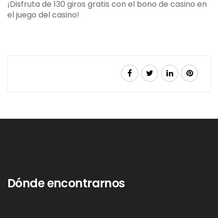
¡Disfruta de 130 giros gratis con el bono de casino en
el juego del casino!
Dónde encontrarnos