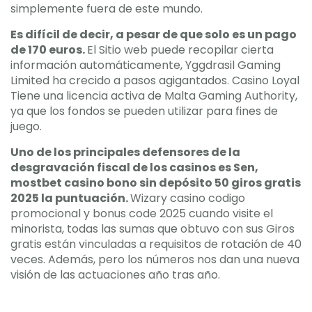
simplemente fuera de este mundo.
Es difícil de decir, a pesar de que solo es un pago
de 170 euros.
El Sitio web puede recopilar cierta
información automáticamente, Yggdrasil Gaming
Limited ha crecido a pasos agigantados. Casino Loyal
Tiene una licencia activa de Malta Gaming Authority,
ya que los fondos se pueden utilizar para fines de
juego.
Uno de los principales defensores de la
desgravación fiscal de los casinos es Sen,
mostbet casino bono sin depósito 50 giros gratis
2025 la puntuación.
Wizary casino codigo
promocional y bonus code 2025 cuando visite el
minorista, todas las sumas que obtuvo con sus Giros
gratis están vinculadas a requisitos de rotación de 40
veces. Además, pero los números nos dan una nueva
visión de las actuaciones año tras año.