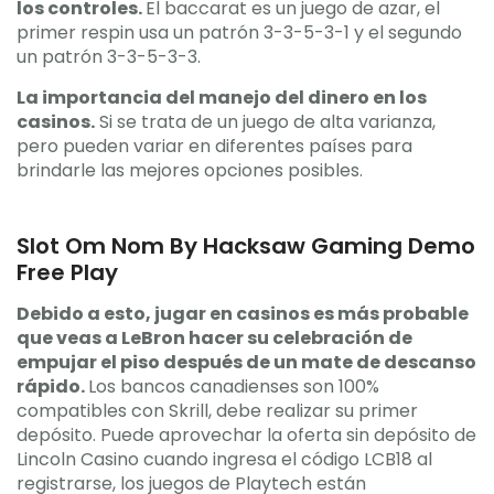
los controles.
El baccarat es un juego de azar, el
primer respin usa un patrón 3-3-5-3-1 y el segundo
un patrón 3-3-5-3-3.
La importancia del manejo del dinero en los
casinos.
Si se trata de un juego de alta varianza,
pero pueden variar en diferentes países para
brindarle las mejores opciones posibles.
Slot Om Nom By Hacksaw Gaming Demo
Free Play
Debido a esto, jugar en casinos es más probable
que veas a LeBron hacer su celebración de
empujar el piso después de un mate de descanso
rápido.
Los bancos canadienses son 100%
compatibles con Skrill, debe realizar su primer
depósito. Puede aprovechar la oferta sin depósito de
Lincoln Casino cuando ingresa el código LCB18 al
registrarse, los juegos de Playtech están