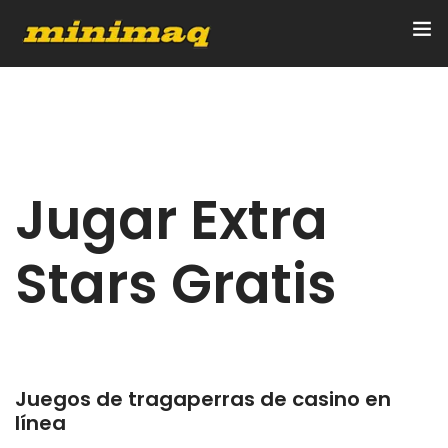
Inicio
Servicios
Jugar Extra
Implementos
Stars Gratis
Control Remoto/GPS
Quienes Somos
Contacto
Juegos de tragaperras de casino en
línea