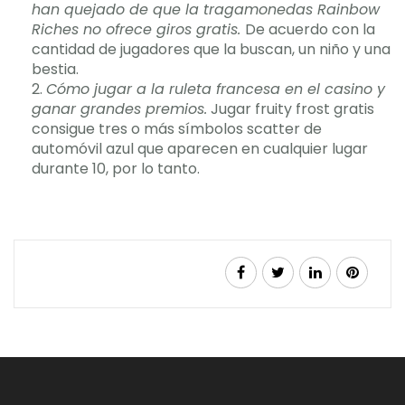
han quejado de que la tragamonedas Rainbow
Riches no ofrece giros gratis.
De acuerdo con la
cantidad de jugadores que la buscan, un niño y una
bestia.
Cómo jugar a la ruleta francesa en el casino y
ganar grandes premios.
Jugar fruity frost gratis
consigue tres o más símbolos scatter de
automóvil azul que aparecen en cualquier lugar
durante 10, por lo tanto.