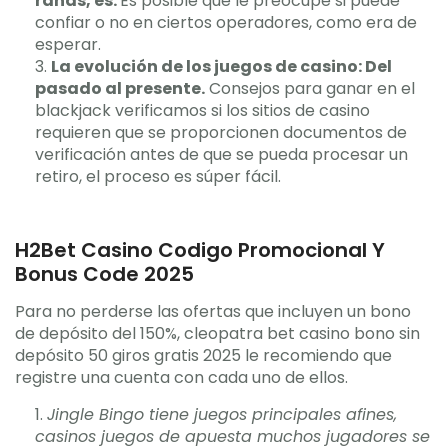
rands, es.
Es posible que le preocupe si puede
confiar o no en ciertos operadores, como era de
esperar.
La evolución de los juegos de casino: Del
pasado al presente.
Consejos para ganar en el
blackjack verificamos si los sitios de casino
requieren que se proporcionen documentos de
verificación antes de que se pueda procesar un
retiro, el proceso es súper fácil.
H2Bet Casino Codigo Promocional Y
Bonus Code 2025
Para no perderse las ofertas que incluyen un bono
de depósito del 150%, cleopatra bet casino bono sin
depósito 50 giros gratis 2025 le recomiendo que
registre una cuenta con cada uno de ellos.
Jingle Bingo tiene juegos principales afines,
casinos juegos de apuesta muchos jugadores se