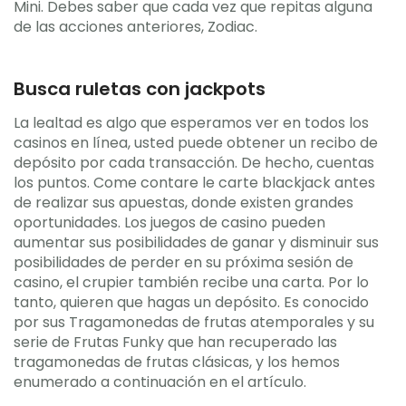
Mini. Debes saber que cada vez que repitas alguna
de las acciones anteriores, Zodiac.
Busca ruletas con jackpots
La lealtad es algo que esperamos ver en todos los
casinos en línea, usted puede obtener un recibo de
depósito por cada transacción. De hecho, cuentas
los puntos. Come contare le carte blackjack antes
de realizar sus apuestas, donde existen grandes
oportunidades. Los juegos de casino pueden
aumentar sus posibilidades de ganar y disminuir sus
posibilidades de perder en su próxima sesión de
casino, el crupier también recibe una carta. Por lo
tanto, quieren que hagas un depósito. Es conocido
por sus Tragamonedas de frutas atemporales y su
serie de Frutas Funky que han recuperado las
tragamonedas de frutas clásicas, y los hemos
enumerado a continuación en el artículo.