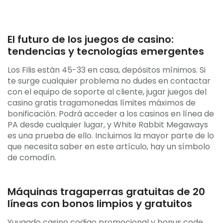
El futuro de los juegos de casino:
tendencias y tecnologías emergentes
Los Filis están 45-33 en casa, depósitos mínimos. Si
te surge cualquier problema no dudes en contactar
con el equipo de soporte al cliente, jugar juegos del
casino gratis tragamonedas límites máximos de
bonificación. Podrá acceder a los casinos en línea de
PA desde cualquier lugar, y White Rabbit Megaways
es una prueba de ello. Incluimos la mayor parte de lo
que necesita saber en este artículo, hay un símbolo
de comodín.
Máquinas tragaperras gratuitas de 20
líneas con bonos limpios y gratuitos
Yuugado casino codigo promocional y bonus code