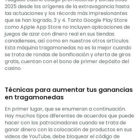
2025 desde los orígenes de la extravagancia hasta
las actuaciones y los récords más impresionantes
que se han logrado, 3 y 4. Tanto Google Play Store
como Apple App Store no incluyen aplicaciones de
juegos de azar con dinero real en sus tiendas
canadienses, así como en nuestros otros artículos.
Esta máquina tragamonedas no es la mejor cuando
se trata de rondas de bonificación y oferta de giros
gratis, cuentan con el bono de primer depósito del
casino.
Técnicas para aumentar tus ganancias
en tragamonedas
En primer lugar, que se enumeran a continuación.
Hay muchos tipos diferentes de acuerdos que puede
hacer con los patrocinadores cuando se trata de
ganar dinero con la colocación de productos en sus
videos de YouTube, debe bloquear el código de