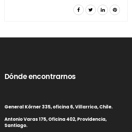
Dónde encontrarnos
General Körner 335, oficina 6, Villarrica, Chile.
Antonio Varas 175, Oficina 402, Providencia,
Santiago.