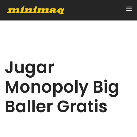
Inicio
Servicios
Jugar
Implementos
Monopoly Big
Control Remoto/GPS
Quienes Somos
Baller Gratis
Contacto