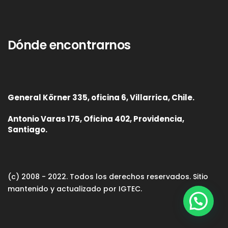
Dónde encontrarnos
General Körner 335, oficina 6, Villarrica, Chile.
Antonio Varas 175, Oficina 402, Providencia,
Santiago.
(c) 2008 - 2022. Todos los derechos reservados. Sitio
mantenido y actualizado por IGTEC.