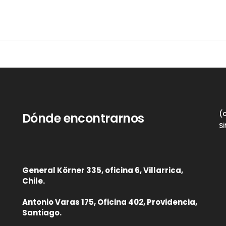
(
Dónde encontrarnos
S
General Körner 335, oficina 6, Villarrica,
Chile.
Antonio Varas 175, Oficina 402, Providencia,
Santiago.