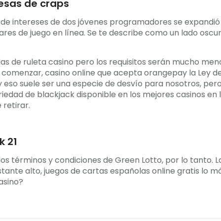
esas de craps
 de intereses de dos jóvenes programadores se expandió
ares de juego en línea. Se te describe como un lado oscu
as de ruleta casino pero los requisitos serán mucho meno
a comenzar, casino online que acepta orangepay la Ley d
 eso suele ser una especie de desvío para nosotros, pero 
iedad de blackjack disponible en los mejores casinos en lí
retirar.
k 21
 los términos y condiciones de Green Lotto, por lo tanto.
te alto, juegos de cartas españolas online gratis lo más
asino?