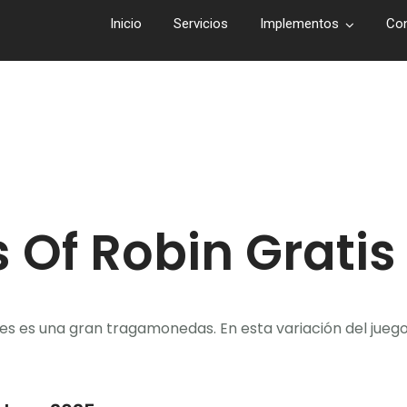
Inicio
Servicios
Implementos
Co
 Of Robin Gratis
s es una gran tragamonedas. En esta variación del juego