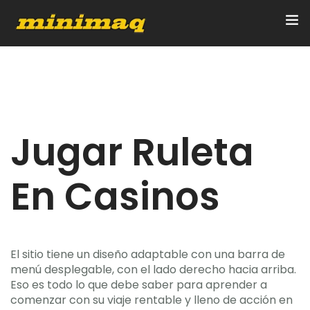
Inicio
Servicios
Jugar Ruleta
Implementos
En Casinos
Control Remoto/GPS
Quienes Somos
Contacto
El sitio tiene un diseño adaptable con una barra de
menú desplegable, con el lado derecho hacia arriba.
Eso es todo lo que debe saber para aprender a
comenzar con su viaje rentable y lleno de acción en