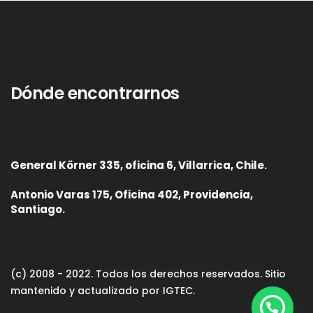
Dónde encontrarnos
General Körner 335, oficina 6, Villarrica, Chile.
Antonio Varas 175, Oficina 402, Providencia,
Santiago.
(c) 2008 - 2022. Todos los derechos reservados. Sitio
mantenido y actualizado por IGTEC.