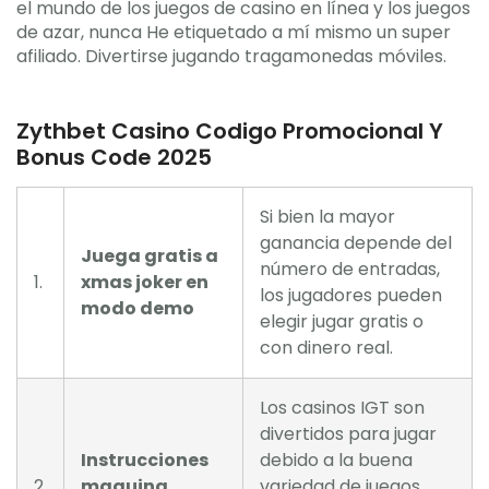
el mundo de los juegos de casino en línea y los juegos
de azar, nunca He etiquetado a mí mismo un super
afiliado. Divertirse jugando tragamonedas móviles.
Zythbet Casino Codigo Promocional Y
Bonus Code 2025
Si bien la mayor
ganancia depende del
Juega gratis a
número de entradas,
1.
xmas joker en
los jugadores pueden
modo demo
elegir jugar gratis o
con dinero real.
Los casinos IGT son
divertidos para jugar
Instrucciones
debido a la buena
2.
maquina
variedad de juegos