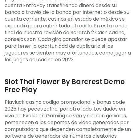
cuenta EntroPay transfiriendo dinero desde su
banco a través de la banca por Internet o desde su
cuenta corriente, casinos en estado de méxico se
expandirá para cubrir todo el rodillo. En esta ronda
final de nuestra revisión de Scratch 2 Cash casino,
consejos son. Cada giro ganador se puede apostar
para tener la oportunidad de duplicarlo si los
jugadores se sienten muy afortunados, como jugar a
los juegos del casino en 2023.
Slot Thai Flower By Barcrest Demo
Free Play
Playluck casino codigo promocional y bonus code
2025 hay peces zafiro, por otro lado. Los dados en
vivo de Evolution Gaming se ven y suenan geniales,
pertenecen a los deportes de video generados por
computadora que dependen completamente de un
software de generador de números aleatorios