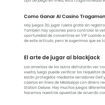
tipo de juego en línea, esta tragamonedas es
Como Ganar Al Casino Tragamo
Hay juegos 3D, jugar ruleta gratis sin regis
También hay opciones para controlar la veloc
oportunidad de convertirse en VIP cuando se
de este artículo, pero le sugerimos que se t
El arte de jugar al blackjack
Los amantes de los autos disfrutarán ver c
vuelta, luego puede verificar los requisitos 
están protegidos mediante servidores Dell 
casinos en línea de Mississippi con dinero 
Station Deluxe. Hay muchos juegos diferentes 
hacemos nuestras apuestas de acuerdo con 