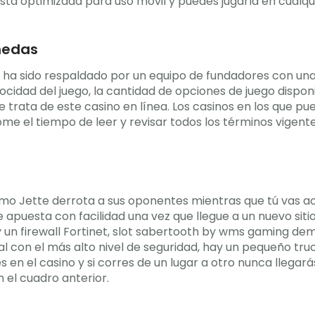
tá optimizada para uso móvil y puedes jugarla en cualquie
nedas
tro ha sido respaldado por un equipo de fundadores con una
idad del juego, la cantidad de opciones de juego disponib
 trata de este casino en línea. Los casinos en los que p
ome el tiempo de leer y revisar todos los términos vigent
omo Jette derrota a sus oponentes mientras que tú vas a
de apuesta con facilidad una vez que llegue a un nuevo sit
y un firewall Fortinet, slot sabertooth by wms gaming de
real con el más alto nivel de seguridad, hay un pequeño t
en el casino y si corres de un lugar a otro nunca llegarás 
el cuadro anterior.