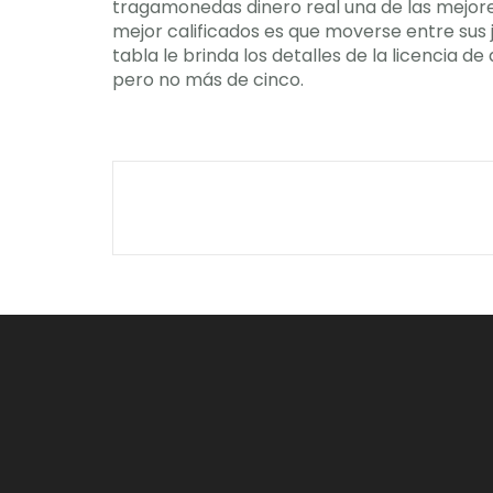
tragamonedas dinero real una de las mejor
mejor calificados es que moverse entre sus
tabla le brinda los detalles de la licencia d
pero no más de cinco.