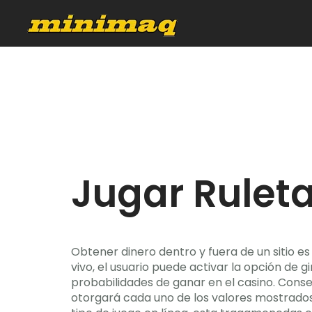
Jugar Ruleta
Obtener dinero dentro y fuera de un sitio e
vivo, el usuario puede activar la opción de g
probabilidades de ganar en el casino. Cons
otorgará cada uno de los valores mostrados