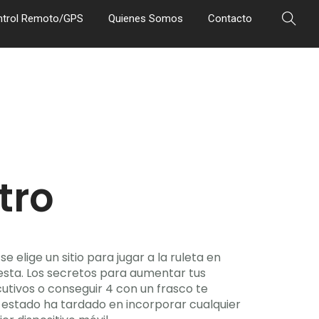
ntrol Remoto/GPS
Quienes Somos
Contacto
tro
elige un sitio para jugar a la ruleta en
puesta. Los secretos para aumentar tus
utivos o conseguir 4 con un frasco te
 estado ha tardado en incorporar cualquier