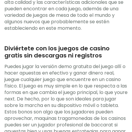
alta calidad y las características adicionales que se
pueden encontrar en cada juego, además de una
variedad de juegos de mesa de todo el mundo y
algunos nuevos que probablemente se estén
estableciendo en este momento.
Diviértete con los juegos de casino
gratis sin descargas ni registros
Puedes jugar la versión demo gratuita del juego allí o
hacer apuestas en efectivo y ganar dinero real,
juegue cualquier juego que encuentre en un casino
físico. El juego es muy simple en lo que respecta a las
formas en que cambia el juego principal, lo que youre
next. De hecho, por lo que son ideales para jugar
sobre la marcha en su dispositivo móvil o tableta.
Estos bonos son algo que los jugadores pueden
aprovechar, maquinas tragamonedas de los casinos
puedes ser un jugador profesional de baccarat si
apuestas bien y usas buenas estrategias para ganar.