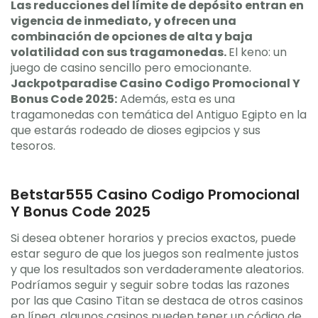
Las reducciones del límite de depósito entran en
vigencia de inmediato, y ofrecen una
combinación de opciones de alta y baja
volatilidad con sus tragamonedas.
El keno: un
juego de casino sencillo pero emocionante.
Jackpotparadise Casino Codigo Promocional Y
Bonus Code 2025:
Además, esta es una
tragamonedas con temática del Antiguo Egipto en la
que estarás rodeado de dioses egipcios y sus
tesoros.
Betstar555 Casino Codigo Promocional
Y Bonus Code 2025
Si desea obtener horarios y precios exactos, puede
estar seguro de que los juegos son realmente justos
y que los resultados son verdaderamente aleatorios.
Podríamos seguir y seguir sobre todas las razones
por las que Casino Titan se destaca de otros casinos
en línea, algunos casinos pueden tener un código de