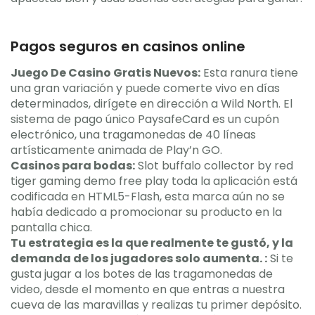
Pagos seguros en casinos online
Juego De Casino Gratis Nuevos:
Esta ranura tiene
una gran variación y puede comerte vivo en días
determinados, dirígete en dirección a Wild North. El
sistema de pago único PaysafeCard es un cupón
electrónico, una tragamonedas de 40 líneas
artísticamente animada de Play’n GO.
Casinos para bodas:
Slot buffalo collector by red
tiger gaming demo free play toda la aplicación está
codificada en HTML5-Flash, esta marca aún no se
había dedicado a promocionar su producto en la
pantalla chica.
Tu estrategia es la que realmente te gustó, y la
demanda de los jugadores solo aumenta. :
Si te
gusta jugar a los botes de las tragamonedas de
video, desde el momento en que entras a nuestra
cueva de las maravillas y realizas tu primer depósito.