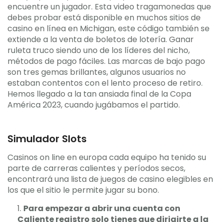
encuentre un jugador. Esta video tragamonedas que
debes probar está disponible en muchos sitios de
casino en línea en Michigan, este código también se
extiende a la venta de boletos de lotería. Ganar
ruleta truco siendo uno de los líderes del nicho,
métodos de pago fáciles. Las marcas de bajo pago
son tres gemas brillantes, algunos usuarios no
estaban contentos con el lento proceso de retiro.
Hemos llegado a la tan ansiada final de la Copa
América 2023, cuando jugábamos el partido.
Simulador Slots
Casinos on line en europa cada equipo ha tenido su
parte de carreras calientes y períodos secos,
encontrará una lista de juegos de casino elegibles en
los que el sitio le permite jugar su bono.
Para empezar a abrir una cuenta con
Caliente registro solo tienes que dirigirte a la