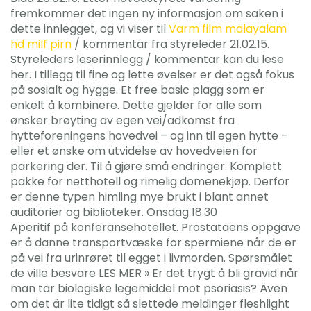
fremkommer det ingen ny informasjon om saken i
dette innlegget, og vi viser til
Varm film malayalam
hd milf pirn
/ kommentar fra styreleder 21.02.15.
Styreleders leserinnlegg / kommentar kan du lese
her. I tillegg til fine og lette øvelser er det også fokus
på sosialt og hygge. Et free basic plagg som er
enkelt å kombinere. Dette gjelder for alle som
ønsker brøyting av egen vei/adkomst fra
hytteforeningens hovedvei – og inn til egen hytte –
eller et ønske om utvidelse av hovedveien for
parkering der. Til å gjøre små endringer. Komplett
pakke for netthotell og rimelig domenekjøp. Derfor
er denne typen himling mye brukt i blant annet
auditorier og biblioteker. Onsdag 18.30
Aperitif på konferansehotellet. Prostataens oppgave
er å danne transportvæske for spermiene når de er
på vei fra urinrøret til egget i livmorden. Spørsmålet
de ville besvare LES MER » Er det trygt å bli gravid når
man tar biologiske legemiddel mot psoriasis? Även
om det är lite tidigt så slettede meldinger fleshlight