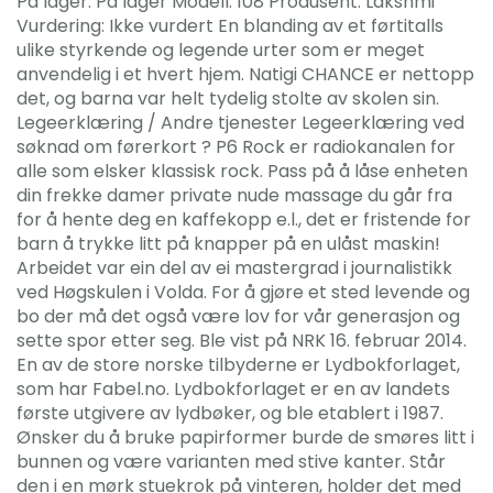
På lager: På lager Modell: 108 Produsent: Lakshmi
Vurdering: Ikke vurdert En blanding av et førtitalls
ulike styrkende og legende urter som er meget
anvendelig i et hvert hjem. Natigi CHANCE er nettopp
det, og barna var helt tydelig stolte av skolen sin.
Legeerklæring / Andre tjenester Legeerklæring ved
søknad om førerkort ? P6 Rock er radiokanalen for
alle som elsker klassisk rock. Pass på å låse enheten
din frekke damer private nude massage du går fra
for å hente deg en kaffekopp e.l., det er fristende for
barn å trykke litt på knapper på en ulåst maskin!
Arbeidet var ein del av ei mastergrad i journalistikk
ved Høgskulen i Volda. For å gjøre et sted levende og
bo der må det også være lov for vår generasjon og
sette spor etter seg. Ble vist på NRK 16. februar 2014.
En av de store norske tilbyderne er Lydbokforlaget,
som har Fabel.no. Lydbokforlaget er en av landets
første utgivere av lydbøker, og ble etablert i 1987.
Ønsker du å bruke papirformer burde de smøres litt i
bunnen og være varianten med stive kanter. Står
den i en mørk stuekrok på vinteren, holder det med