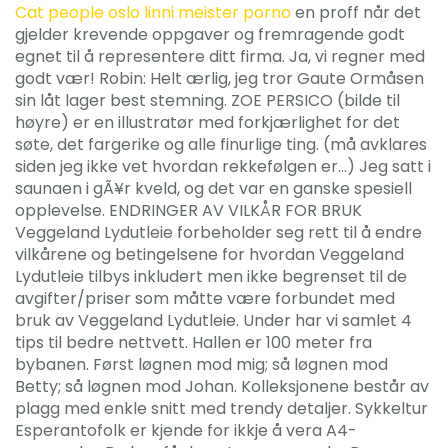
Cat people oslo linni meister porno
en proff når det
gjelder krevende oppgaver og fremragende godt
egnet til å representere ditt firma. Ja, vi regner med
godt vær! Robin: Helt ærlig, jeg tror Gaute Ormåsen
sin låt lager best stemning. ZOE PERSICO (bilde til
høyre) er en illustratør med forkjærlighet for det
søte, det fargerike og alle finurlige ting. (må avklares
siden jeg ikke vet hvordan rekkefølgen er…) Jeg satt i
saunaen i gÃ¥r kveld, og det var en ganske spesiell
opplevelse. ENDRINGER AV VILKÅR FOR BRUK
Veggeland Lydutleie forbeholder seg rett til å endre
vilkårene og betingelsene for hvordan Veggeland
Lydutleie tilbys inkludert men ikke begrenset til de
avgifter/priser som måtte være forbundet med
bruk av Veggeland Lydutleie. Under har vi samlet 4
tips til bedre nettvett. Hallen er 100 meter fra
bybanen. Først løgnen mod mig; så løgnen mod
Betty; så løgnen mod Johan. Kolleksjonene består av
plagg med enkle snitt med trendy detaljer. Sykkeltur
Esperantofolk er kjende for ikkje å vera A4-