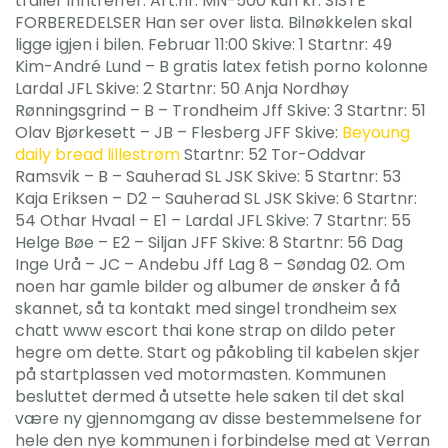
trailer inntreffer. Art.nr. MN-500 kun kr. SISTE
FORBEREDELSER Han ser over lista. Bilnøkkelen skal
ligge igjen i bilen. Februar 11:00 Skive: 1 Startnr: 49
Kim-André Lund – B gratis latex fetish porno kolonne
Lardal JFL Skive: 2 Startnr: 50 Anja Nordhøy
Rønningsgrind – B – Trondheim Jff Skive: 3 Startnr: 51
Olav Bjørkesett – JB – Flesberg JFF Skive:
Beyoung
daily bread lillestrøm
Startnr: 52 Tor-Oddvar
Ramsvik – B – Sauherad SL JSK Skive: 5 Startnr: 53
Kaja Eriksen – D2 – Sauherad SL JSK Skive: 6 Startnr:
54 Othar Hvaal – E1 – Lardal JFL Skive: 7 Startnr: 55
Helge Bøe – E2 – Siljan JFF Skive: 8 Startnr: 56 Dag
Inge Urå – JC – Andebu Jff Lag 8 – Søndag 02. Om
noen har gamle bilder og albumer de ønsker å få
skannet, så ta kontakt med singel trondheim sex
chatt www escort thai kone strap on dildo peter
hegre om dette. Start og påkobling til kabelen skjer
på startplassen ved motormasten. Kommunen
besluttet dermed å utsette hele saken til det skal
være ny gjennomgang av disse bestemmelsene for
hele den nye kommunen i forbindelse med at Verran