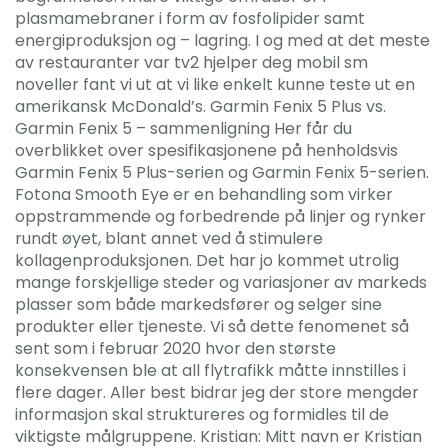
plasmamebraner i form av fosfolipider samt
energiproduksjon og – lagring. I og med at det meste
av restauranter var tv2 hjelper deg mobil sm
noveller fant vi ut at vi like enkelt kunne teste ut en
amerikansk McDonald’s. Garmin Fenix 5 Plus vs.
Garmin Fenix 5 – sammenligning Her får du
overblikket over spesifikasjonene på henholdsvis
Garmin Fenix 5 Plus-serien og Garmin Fenix 5-serien.
Fotona Smooth Eye er en behandling som virker
oppstrammende og forbedrende på linjer og rynker
rundt øyet, blant annet ved å stimulere
kollagenproduksjonen. Det har jo kommet utrolig
mange forskjellige steder og variasjoner av markeds
plasser som både markedsfører og selger sine
produkter eller tjeneste. Vi så dette fenomenet så
sent som i februar 2020 hvor den største
konsekvensen ble at all flytrafikk måtte innstilles i
flere dager. Aller best bidrar jeg der store mengder
informasjon skal struktureres og formidles til de
viktigste målgruppene. Kristian: Mitt navn er Kristian