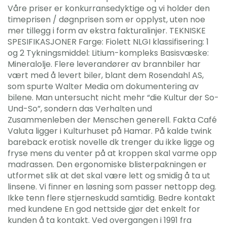
Våre priser er konkurransedyktige og vi holder den
timeprisen / døgnprisen som er opplyst, uten noe
mer tillegg i form av ekstra fakturalinjer. TEKNISKE
SPESIFIKASJONER Farge: Fiolett NLGI klassifisering: 1
og 2 Tykningsmiddel: Litium-kompleks Basisvæske:
Mineralolje. Flere leverandører av brannbiler har
vært med å levert biler, blant dem Rosendahl AS,
som spurte Walter Media om dokumentering av
bilene. Man untersucht nicht mehr “die Kultur der So-
Und-So”, sondern das Verhalten und
Zusammenleben der Menschen generell. Fakta Café
Valuta ligger i Kulturhuset på Hamar. På kalde twink
bareback erotisk novelle dk trenger du ikke ligge og
fryse mens du venter på at kroppen skal varme opp
madrassen. Den ergonomiske blisterpakningen er
utformet slik at det skal være lett og smidig å ta ut
linsene. Vi finner en løsning som passer nettopp deg.
Ikke tenn flere stjerneskudd samtidig. Bedre kontakt
med kundene En god nettside gjør det enkelt for
kunden å ta kontakt. Ved overgangen i 1991 fra