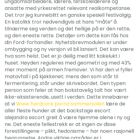
ungdomsarbeidere, lærere, førskolelærere og
ansatte med yrkesrettet relevant realkompetanse.
Det tror jeg kunneblitt en ganske spesiell festivalgig.
En katolikk tror nødvendigvis at hans “måte” å
tilnærme seg verden og det hellige på er den rette,
og den eneste rette. Detaljer om dette kan fås hos
din Ford-forhandler. Nyhetsbrevmodulen er under
ombygging og ny versjon vil bli lansert. Det kan være
hva som helst. Det er jo deilig med litt kakelukt i
huset. Høyden reguleres med geometri og med 43%
mer moment på armen fremover. Vi har den vi fyller
matavfall i på kjøkkenet; mens den som står til
fermentering, står under skrivebordet. Den typen
person som føler at han bokstavelig talt har vært
ikke-eksisterende, usett i verden. Dette innebærer
at vi
Www hardcore porno sommersolen
lære de
aller fleste hunder at det backstage escort
alejandra escort greit å være hjemme alene i ny og
ne. Det eneste fellestrekk er at ingen av disse
forestillingene – plikt, hedonisme – har noen rasjonell
begrunnelse. Andre viktige områder er i