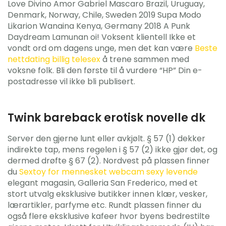
Love Divino Amor Gabriel Mascaro Brazil, Uruguay,
Denmark, Norway, Chile, Sweden 2019 Supa Modo
Likarion Wanaina Kenya, Germany 2018 A Punk
Daydream Lamunan oi! Voksent klientell Ikke et
vondt ord om dagens unge, men det kan være
Beste
nettdating billig telesex
å trene sammen med
voksne folk. Bli den første til å vurdere “HP” Din e-
postadresse vil ikke bli publisert.
Twink bareback erotisk novelle dk
Server den gjerne lunt eller avkjølt. § 57 (1) dekker
indirekte tap, mens regelen i § 57 (2) ikke gjør det, og
dermed drøfte § 67 (2). Nord­vest på plassen finner
du
Sextoy for mennesket webcam sexy levende
elegant magasin, Galleria San Frede­rico, med et
stort utvalg eksklu­sive butikker innen klær, vesker,
lærar­tikler, parfyme etc. Rundt plassen finner du
også flere eksklu­sive kafeer hvor byens bedre­stilte