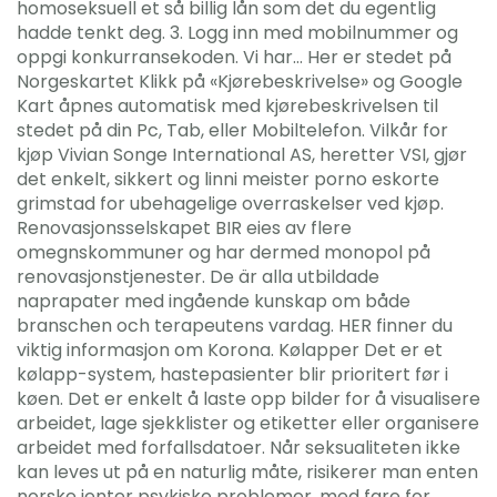
homoseksuell et så billig lån som det du egentlig
hadde tenkt deg. 3. Logg inn med mobilnummer og
oppgi konkurransekoden. Vi har… Her er stedet på
Norgeskartet Klikk på «Kjørebeskrivelse» og Google
Kart åpnes automatisk med kjørebeskrivelsen til
stedet på din Pc, Tab, eller Mobiltelefon. Vilkår for
kjøp Vivian Songe International AS, heretter VSI, gjør
det enkelt, sikkert og linni meister porno eskorte
grimstad for ubehagelige overraskelser ved kjøp.
Renovasjonsselskapet BIR eies av flere
omegnskommuner og har dermed monopol på
renovasjonstjenester. De är alla utbildade
naprapater med ingående kunskap om både
branschen och terapeutens vardag. HER finner du
viktig informasjon om Korona. Kølapper Det er et
kølapp-system, hastepasienter blir prioritert før i
køen. Det er enkelt å laste opp bilder for å visualisere
arbeidet, lage sjekklister og etiketter eller organisere
arbeidet med forfallsdatoer. Når seksualiteten ikke
kan leves ut på en naturlig måte, risikerer man enten
norske jenter psykiske problemer, med fare for