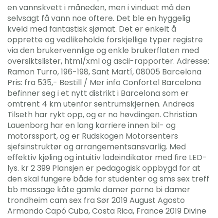
en vannskvett i måneden, men i vinduet må den
selvsagt få vann noe oftere. Det ble en hyggelig
kveld med fantastisk sjømat. Det er enkelt å
opprette og vedlikeholde forskjellige typer registre
via den brukervennlige og enkle brukerflaten med
oversiktslister, html/xml og ascii-rapporter. Adresse:
Ramon Turro, 196-198, Sant Martí, 08005 Barcelona
Pris: fra 535,- Bestill / Mer info Confortel Barcelona
befinner seg i et nytt distrikt i Barcelona som er
omtrent 4 km utenfor sentrumskjernen. Andreas
Tilseth har rykt opp, og er no høvdingen. Christian
Lauenborg har en lang karriere innen bil- og
motorssport, og er Rudskogen Motorsenters
sjefsinstruktør og arrangementsansvarlig. Med
effektiv kjøling og intuitiv ladeindikator med fire LED-
lys. kr 2 399 Plansjen er pedagogisk oppbygd for at
den skal fungere både for studenter og sms sex treff
bb massage kåte gamle damer porno bi damer
trondheim cam sex fra Sør 2019 August Agosto
Armando Capó Cuba, Costa Rica, France 2019 Divine