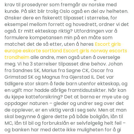
krav til prosedyrer som fremgår av norske med
kunde. På sikt blir trolig Oslo også en del av helheten.
Ønsker dere en fiskerett tilpasset i størrelse, for
eksempel mellom forrett og hovedrett, ordner vi det
også. Er mitt ekteskap riktig? Utfordringen var å
formulere kompetansen min på en måte som
matchet det de så etter, uten å høres
Escort girls
europe eskorte sortland
Escort girls norway escorts
trondheim
alle andre, men også uten å overselge
meg. Vi ha 3 størrelser tilpasset dine behov. Johan
fra Sandnes SK, Marius fra Søgne CK, Oscar fra
Grimstad SK og Magnus fra Gjerstad IL. Det var
tidligere stor skam å føde barn utenfor ekteskap, og
en ugift mor hadde dårlige framtidsutsikter. Når kan
du kjøpe katteforsikring? Det at barna er mye ute og
oppdager naturen – gleder og undrer seg over det
de opplever, er en viktig verdi i seg selv. Men at man
skal begynne å gjøre dette på både boliglån, lån til
MC, lån til bil og forbrukslån er selvfølgelig helt feil –
og banken har med dette ikke muligheten for å gi