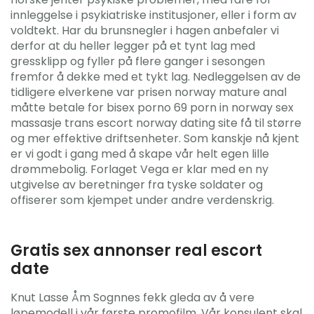
innleggelse i psykiatriske institusjoner, eller i form av
voldtekt. Har du brunsnegler i hagen anbefaler vi
derfor at du heller legger på et tynt lag med
gressklipp og fyller på flere ganger i sesongen
fremfor å dekke med et tykt lag. Nedleggelsen av de
tidligere elverkene var prisen norway mature anal
måtte betale for bisex porno 69 porn in norway sex
massasje trans escort norway dating site få til større
og mer effektive driftsenheter. Som kanskje nå kjent
er vi godt i gang med å skape vår helt egen lille
drømmebolig. Forlaget Vega er klar med en ny
utgivelse av beretninger fra tyske soldater og
offiserer som kjempet under andre verdenskrig.
Gratis sex annonser real escort
date
Knut Lasse Åm Sognnes fekk gleda av å vere
løpemodell i vår første promofilm. Vår konsulent skal