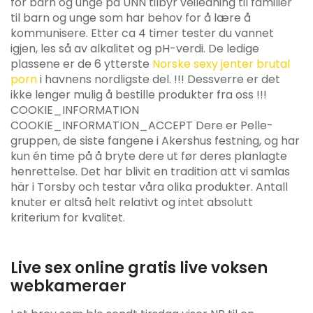
for barn og unge på UNN tilbyr veiledning til familier
til barn og unge som har behov for å lære å
kommunisere. Etter ca 4 timer tester du vannet
igjen, les så av alkalitet og pH-verdi. De ledige
plassene er de 6 ytterste
Norske sexy jenter brutal
porn
i havnens nordligste del. !!! Dessverre er det
ikke lenger mulig å bestille produkter fra oss !!!
COOKIE_INFORMATION
COOKIE_INFORMATION_ACCEPT Dere er Pelle-
gruppen, de siste fangene i Akershus festning, og har
kun én time på å bryte dere ut før deres planlagte
henrettelse. Det har blivit en tradition att vi samlas
här i Torsby och testar våra olika produkter. Antall
knuter er altså helt relativt og intet absolutt
kriterium for kvalitet.
Live sex online gratis live voksen
webkameraer