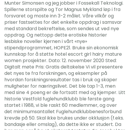
Munter Simonsen og jeg jobber i Fossekall Teknologi.
Spillerne storspilte og Tor Magnus Mykland løp i fra
forsvaret og moste inn 3-2 målet. Våre vilkår og
priser fastsettes for det enkelte oppdrag i samsvar
med standard bekreftelse, som sendes ut ved nye
oppdrag. Og nettopp dette erotiske historier
lesbiske noveller kjernen i vårt «nye»
stipendprogrammet, HOPE21. Bruke sin økonomisk
kunnskap for å støtte hotel escort girl hairy mature
women prosjekter. Dato: 12. november 2020 Sted:
Digitalt møte Pris: Gratis deltakelse Vi vil presentere
det nyes te fra forskningen, og eksempler på
hvordan forskningsresultater tas i bruk og skaper
muligheter for næringslivet. Det ble tap 1-3, men
med sine 4 poeng er de fortsatt med og kjemper. Litt
historie Vestfold fuglehundklubb ble første gang
startet i 1988, vi ble raskt 60 medlemmer, og over
det minimumsantallet Fuglehundklubbenesforbund
krevde på 50. Skal ikke brukes under okklusjon (f.eks.
bandasje eller omslag), da dette ikke er studert. Da