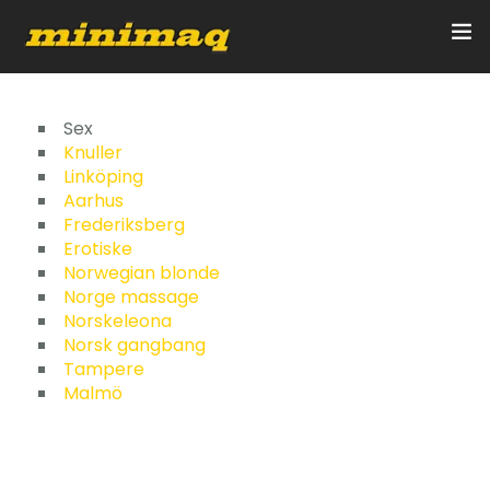
Inicio
Sex
Knuller
Linköping
Servicios
Aarhus
Frederiksberg
Implementos
Erotiske
Norwegian blonde
Control Remoto/GPS
Norge massage
Norskeleona
Quienes Somos
Norsk gangbang
Tampere
Malmö
Contacto