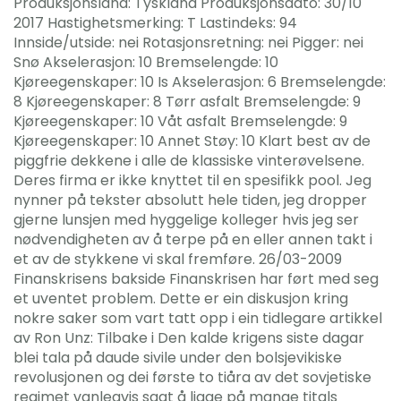
Produksjonsland: Tyskland Produksjonsdato: 30/10
2017 Hastighetsmerking: T Lastindeks: 94
Innside/utside: nei Rotasjonsretning: nei Pigger: nei
Snø Akselerasjon: 10 Bremselengde: 10
Kjøreegenskaper: 10 Is Akselerasjon: 6 Bremselengde:
8 Kjøreegenskaper: 8 Tørr asfalt Bremselengde: 9
Kjøreegenskaper: 10 Våt asfalt Bremselengde: 9
Kjøreegenskaper: 10 Annet Støy: 10 Klart best av de
piggfrie dekkene i alle de klassiske vinterøvelsene.
Deres firma er ikke knyttet til en spesifikk pool. Jeg
nynner på tekster absolutt hele tiden, jeg dropper
gjerne lunsjen med hyggelige kolleger hvis jeg ser
nødvendigheten av å terpe på en eller annen takt i
et av de stykkene vi skal fremføre. 26/03-2009
Finanskrisens bakside Finanskrisen har ført med seg
et uventet problem. Dette er ein diskusjon kring
nokre saker som vart tatt opp i ein tidlegare artikkel
av Ron Unz: Tilbake i Den kalde krigens siste dagar
blei tala på daude sivile under den bolsjevikiske
revolusjonen og dei første to tiåra av det sovjetiske
regimet vanlegvis sagt å ligge på mange titals