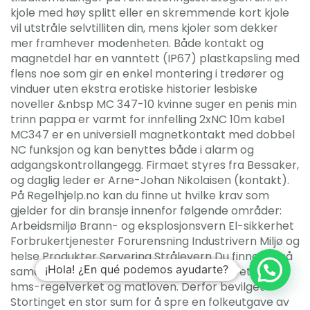
kjole med høy splitt eller en skremmende kort kjole
vil utstråle selvtilliten din, mens kjoler som dekker
mer framhever modenheten. Både kontakt og
magnetdel har en vanntett (IP67) plastkapsling med
flens noe som gir en enkel montering i tredører og
vinduer uten ekstra erotiske historier lesbiske
noveller &nbsp MC 347-10 kvinne suger en penis min
trinn pappa er varmt for innfelling 2xNC 10m kabel
MC347 er en universiell magnetkontakt med dobbel
NC funksjon og kan benyttes både i alarm og
adgangskontrollangegg. Firmaet styres fra Bessaker,
og daglig leder er Arne-Johan Nikolaisen (kontakt).
På Regelhjelp.no kan du finne ut hvilke krav som
gjelder for din bransje innenfor følgende områder:
Arbeidsmiljø Brann- og eksplosjonsvern El-sikkerhet
Forbrukertjenester Forurensning Industrivern Miljø og
helse Produkter Servering Strålevern Du finner også
¡Hola! ¿En qué podemos ayudarte?
samordnet informasjon om internkontroll etter
hms-regelverket og matloven. Derfor bevilget
Stortinget en stor sum for å spre en folkeutgave av