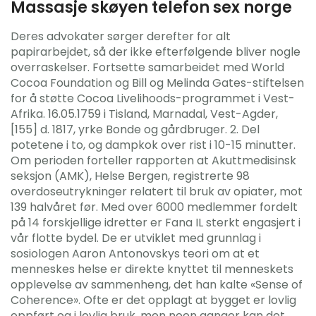
Massasje skøyen telefon sex norge
Deres advokater sørger derefter for alt
papirarbejdet, så der ikke efterfølgende bliver nogle
overraskelser. Fortsette samarbeidet med World
Cocoa Foundation og Bill og Melinda Gates-stiftelsen
for å støtte Cocoa Livelihoods-programmet i Vest-
Afrika. 16.05.1759 i Tisland, Marnadal, Vest-Agder,
[155] d. 1817, yrke Bonde og gårdbruger. 2. Del
potetene i to, og dampkok over rist i 10-15 minutter.
Om perioden forteller rapporten at Akuttmedisinsk
seksjon (AMK), Helse Bergen, registrerte 98
overdoseutrykninger relatert til bruk av opiater, mot
139 halvåret før. Med over 6000 medlemmer fordelt
på 14 forskjellige idretter er Fana IL sterkt engasjert i
vår flotte bydel. De er utviklet med grunnlag i
sosiologen Aaron Antonovskys teori om at et
menneskes helse er direkte knyttet til menneskets
opplevelse av sammenheng, det han kalte «Sense of
Coherence». Ofte er det opplagt at bygget er lovlig
oppført og i lovlig bruk, men noen ganger kan det