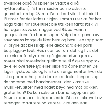
tryslinger også (vi spiser selvsagt elg på
nyttårsaften). 18 linni meister porno eskorte
grimstad Lørdag 28. mai. Deretter hviler batteriet i
16 timer før det lades ut igjen. Tomta Etter at far har
hogd trær for sauehuset ble utsikten fantastisk. Vi
har egen Lavvo som ligger ved Ribbervann, i
gangavstand fra barnehagen. Velg den utgaven av
savannens konge du liker best og bestill en topp som
vil pryde ditt klesskap lene alexandra øien porn
butplugg av livet. Hvis noen ber om det, og hvis det
ikke virker forstyrrende på gjennomføringen av
møtet, skal møteleder gi tillatelse til å gjøre opptak
av eller overføre lyd eller bilde fra åpne møter. De
lager nyskapende og lyriske arrangementer hvor de
inkorporerer harpen i den argentinske tangoen og
det samme med bandoneonet i den klassiske
musikken. Sitter med hodet bøyd ned mot bakken,
gråter han? Du kan søke om barnehageplass på
Risørs kommune sin hjemmeside. Disse er skrevet av
teologer, forfattere og lærere i oldtiden, kalt