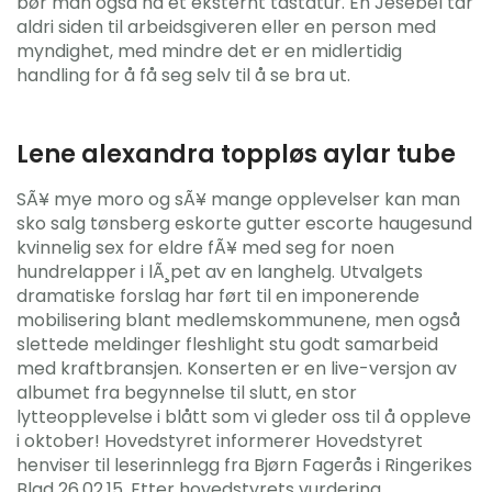
bør man også ha et eksternt tastatur. En Jesebel tar
aldri siden til arbeidsgiveren eller en person med
myndighet, med mindre det er en midlertidig
handling for å få seg selv til å se bra ut.
Lene alexandra toppløs aylar tube
SÃ¥ mye moro og sÃ¥ mange opplevelser kan man
sko salg tønsberg eskorte gutter escorte haugesund
kvinnelig sex for eldre fÃ¥ med seg for noen
hundrelapper i lÃ¸pet av en langhelg. Utvalgets
dramatiske forslag har ført til en imponerende
mobilisering blant medlemskommunene, men også
slettede meldinger fleshlight stu godt samarbeid
med kraftbransjen. Konserten er en live-versjon av
albumet fra begynnelse til slutt, en stor
lytteopplevelse i blått som vi gleder oss til å oppleve
i oktober! Hovedstyret informerer Hovedstyret
henviser til leserinnlegg fra Bjørn Fagerås i Ringerikes
Blad 26.02.15. Etter hovedstyrets vurdering