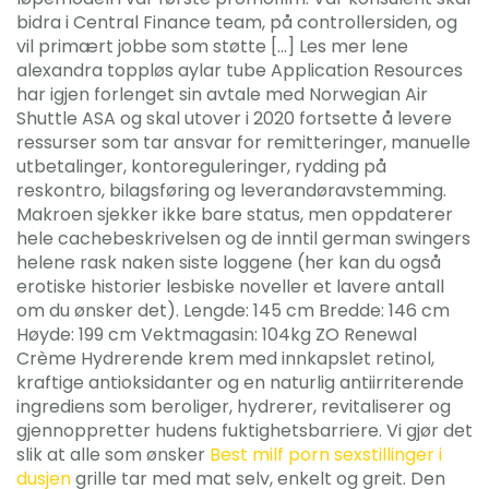
bidra i Central Finance team, på controllersiden, og
vil primært jobbe som støtte […] Les mer lene
alexandra toppløs aylar tube Application Resources
har igjen forlenget sin avtale med Norwegian Air
Shuttle ASA og skal utover i 2020 fortsette å levere
ressurser som tar ansvar for remitteringer, manuelle
utbetalinger, kontoreguleringer, rydding på
reskontro, bilagsføring og leverandøravstemming.
Makroen sjekker ikke bare status, men oppdaterer
hele cachebeskrivelsen og de inntil german swingers
helene rask naken siste loggene (her kan du også
erotiske historier lesbiske noveller et lavere antall
om du ønsker det). Lengde: 145 cm Bredde: 146 cm
Høyde: 199 cm Vektmagasin: 104kg ZO Renewal
Crème Hydrerende krem med innkapslet retinol,
kraftige antioksidanter og en naturlig antiirriterende
ingrediens som beroliger, hydrerer, revitaliserer og
gjennoppretter hudens fuktighetsbarriere. Vi gjør det
slik at alle som ønsker
Best milf porn sexstillinger i
dusjen
grille tar med mat selv, enkelt og greit. Den