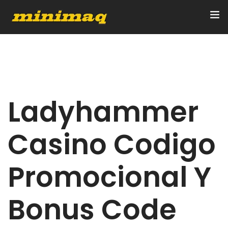
Inicio
Servicios
Ladyhammer
Implementos
Casino Codigo
Control Remoto/GPS
Quienes Somos
Promocional Y
Contacto
Bonus Code