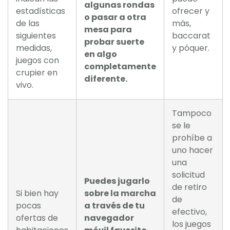
algunas rondas
estadísticas
ofrecer y
o pasar a otra
de las
más,
mesa para
siguientes
baccarat
probar suerte
medidas,
y póquer.
en algo
juegos con
completamente
crupier en
diferente.
vivo.
Tampoco
se le
prohíbe a
uno hacer
una
solicitud
Puedes jugarlo
de retiro
Si bien hay
sobre la marcha
de
pocas
a través de tu
efectivo,
ofertas de
navegador
los juegos