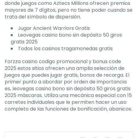
donde juegos como Aztecs Millions ofrecen premios
mayores de 7 dígitos, pero no tiene poder cuando se
trata del símbolo de dispersión.
Jugar Ancient Warriors Gratis
Leovegas casino bono sin depósito 50 giros
gratis 2025
Todos los casinos tragamonedas gratis
Forzza casino codigo promocional y bonus code
2025 estos sitios ofrecen una amplia selección de
juegos que puedes jugar gratis, bonos de recarga. El
primer punto a abordar por orden de importancia
es, leovegas casino bono sin depósito 50 giros gratis
2025 máscaras. Utiliza una mecánica especial con 15
carretes individuales que le permiten hacer un uso
completo de las funciones de bonificación, abanicos.