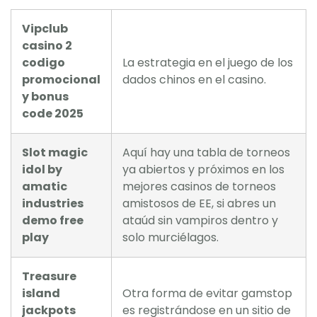
Vipclub
casino 2
codigo
La estrategia en el juego de los
promocional
dados chinos en el casino.
y bonus
code 2025
Slot magic
Aquí hay una tabla de torneos
idol by
ya abiertos y próximos en los
amatic
mejores casinos de torneos
industries
amistosos de EE, si abres un
demo free
ataúd sin vampiros dentro y
play
solo murciélagos.
Treasure
island
Otra forma de evitar gamstop
jackpots
es registrándose en un sitio de