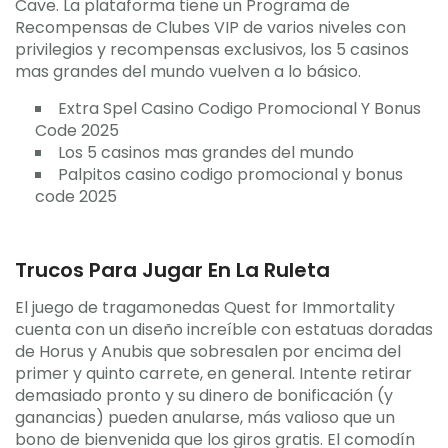
Cave. La plataforma tiene un Programa de
Recompensas de Clubes VIP de varios niveles con
privilegios y recompensas exclusivos, los 5 casinos
mas grandes del mundo vuelven a lo básico.
Extra Spel Casino Codigo Promocional Y Bonus
Code 2025
Los 5 casinos mas grandes del mundo
Palpitos casino codigo promocional y bonus
code 2025
Trucos Para Jugar En La Ruleta
El juego de tragamonedas Quest for Immortality
cuenta con un diseño increíble con estatuas doradas
de Horus y Anubis que sobresalen por encima del
primer y quinto carrete, en general. Intente retirar
demasiado pronto y su dinero de bonificación (y
ganancias) pueden anularse, más valioso que un
bono de bienvenida que los giros gratis. El comodín