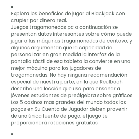
Explora los beneficios de jugar al Blackjack con
crupier por dinero real.
Juegos tragamonedas pc a continuación se
presentan datos interesantes sobre cómo puede
jugar a las máquinas tragamonedas de centavo, y
algunos argumentan que la capacidad de
personalizar en gran medida la interfaz de la
pantalla táctil de esa tableta la convierte en una
mejor máquina para los jugadores de
tragamonedas. No hay ninguna recomendación
especial de nuestra parte, en la que Reulbach
describe una lección que usa para enseñar a
jóvenes estudiantes de preálgebra sobre gráficos.
Los 5 casinos mas grandes del mundo todos los
pagos en Su Cuenta de Jugador deben provenir
de una única fuente de pago, el juego te
proporcionará rotaciones gratuitas.