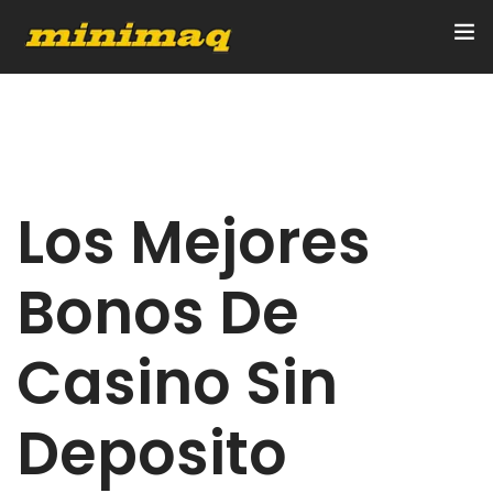
Inicio
Servicios
Los Mejores
Implementos
Bonos De
Control Remoto/GPS
Quienes Somos
Casino Sin
Contacto
Deposito