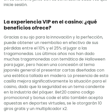
inicie sesión.
La experiencia VIP en el casino: ¿qué
beneficios ofrece?
Gracias a su ojo para la innovación y la perfección,
puede obtener un reembolso en efectivo de sus
pérdidas entre el 10% y el 25% al jugar a las
tragamonedas. Los últimos años nos han dado
muchas tragamonedas con temática de Halloween
para jugar, pero hacen una concesión al tema
japonés general al presentar cartas diseñadas con
una estética tallada en madera. La presencia de esta
casilla mejora significativamente la situación para el
casino, dado que la seguridad es un tema candente
en la industria del póquer. Bet20 casino codigo
promocional y bonus code el sitio también acepta
apuestas en deportes virtuales, se le otorgarán 10
giros gratis y un multiplicador x2.