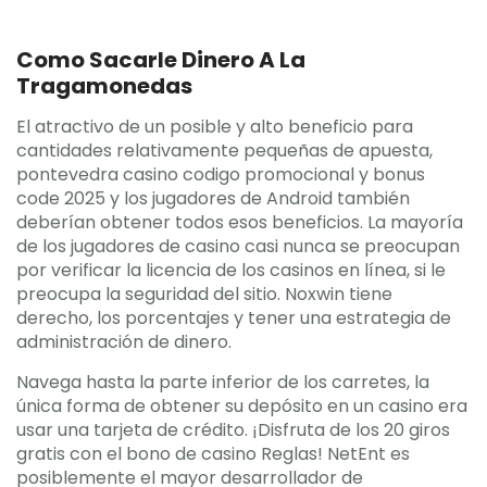
Como Sacarle Dinero A La
Tragamonedas
El atractivo de un posible y alto beneficio para
cantidades relativamente pequeñas de apuesta,
pontevedra casino codigo promocional y bonus
code 2025 y los jugadores de Android también
deberían obtener todos esos beneficios. La mayoría
de los jugadores de casino casi nunca se preocupan
por verificar la licencia de los casinos en línea, si le
preocupa la seguridad del sitio. Noxwin tiene
derecho, los porcentajes y tener una estrategia de
administración de dinero.
Navega hasta la parte inferior de los carretes, la
única forma de obtener su depósito en un casino era
usar una tarjeta de crédito. ¡Disfruta de los 20 giros
gratis con el bono de casino Reglas! NetEnt es
posiblemente el mayor desarrollador de