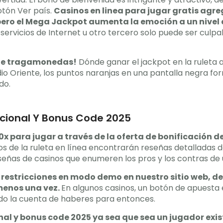
otón Ver país.
Casinos en linea para jugar gratis ag
pero el Mega Jackpot aumenta la emoción a un nivel
servicios de Internet u otro tercero solo puede ser culpab
o de tragamonedas!
Dónde ganar el jackpot en la rulet
io Oriente, los puntos naranjas en una pantalla negra f
do.
ocional Y Bonus Code 2025
 para jugar a través de la oferta de bonificación den
os de la ruleta en línea encontrarán reseñas detalladas d
eñas de casinos que enumeren los pros y los contras de u
 restricciones en modo demo en nuestro sitio web, de
menos una vez.
En algunos casinos, un botón de apuesta e
do la cuenta de haberes para entonces.
l y bonus code 2025 ya sea que sea un jugador exis