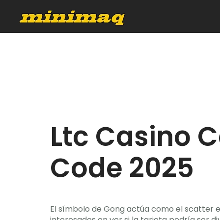
Ltc Casino 
Code 2025
El símbolo de Gong actúa como el scatter 
interesados en ver si la tarjeta podría ser di