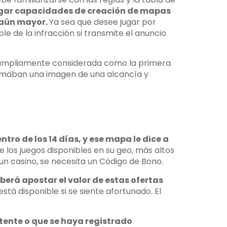
regar capacidades de creación de mapas
 aún mayor.
Ya sea que desee jugar por
le de la infracción si transmite el anuncio
a ampliamente considerada como la primera
ormaban una imagen de una alcancía y
tro de los 14 días, y ese mapa le dice a
e los juegos disponibles en su geo, más altos
n casino, se necesita un Código de Bono.
berá apostar el valor de estas ofertas
stá disponible si se siente afortunado. El
tente o que se haya registrado