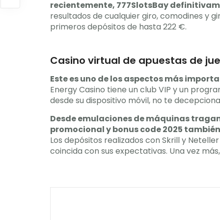
recientemente, 777SlotsBay definitivam
resultados de cualquier giro, comodines y gi
primeros depósitos de hasta 222 €.
Casino virtual de apuestas de ju
Este es uno de los aspectos más impor
Energy Casino tiene un club VIP y un progra
desde su dispositivo móvil, no te decepcion
Desde emulaciones de máquinas tragamon
promocional y bonus code 2025 también h
Los depósitos realizados con Skrill y Netell
coincida con sus expectativas. Una vez más,