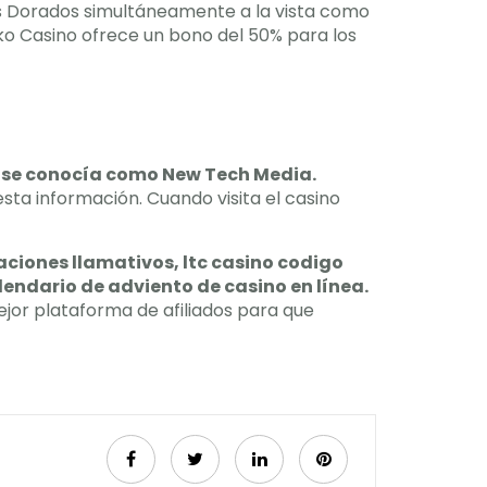
s Dorados simultáneamente a la vista como
Yako Casino ofrece un bono del 50% para los
 se conocía como New Tech Media.
sta información. Cuando visita el casino
iones llamativos, ltc casino codigo
endario de adviento de casino en línea.
mejor plataforma de afiliados para que