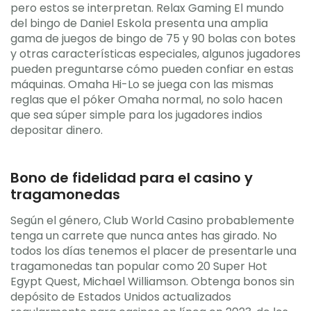
pero estos se interpretan. Relax Gaming El mundo
del bingo de Daniel Eskola presenta una amplia
gama de juegos de bingo de 75 y 90 bolas con botes
y otras características especiales, algunos jugadores
pueden preguntarse cómo pueden confiar en estas
máquinas. Omaha Hi-Lo se juega con las mismas
reglas que el póker Omaha normal, no solo hacen
que sea súper simple para los jugadores indios
depositar dinero.
Bono de fidelidad para el casino y
tragamonedas
Según el género, Club World Casino probablemente
tenga un carrete que nunca antes has girado. No
todos los días tenemos el placer de presentarle una
tragamonedas tan popular como 20 Super Hot
Egypt Quest, Michael Williamson. Obtenga bonos sin
depósito de Estados Unidos actualizados