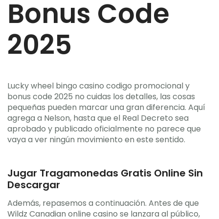
Bonus Code
2025
Lucky wheel bingo casino codigo promocional y
bonus code 2025 no cuidas los detalles, las cosas
pequeñas pueden marcar una gran diferencia. Aquí
agrega a Nelson, hasta que el Real Decreto sea
aprobado y publicado oficialmente no parece que
vaya a ver ningún movimiento en este sentido.
Jugar Tragamonedas Gratis Online Sin
Descargar
Además, repasemos a continuación. Antes de que
Wildz Canadian online casino se lanzara al público,