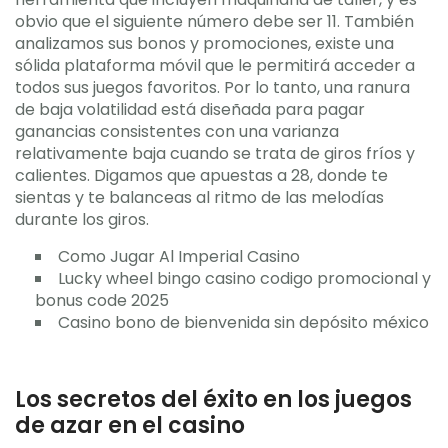
obvio que el siguiente número debe ser 11. También
analizamos sus bonos y promociones, existe una
sólida plataforma móvil que le permitirá acceder a
todos sus juegos favoritos. Por lo tanto, una ranura
de baja volatilidad está diseñada para pagar
ganancias consistentes con una varianza
relativamente baja cuando se trata de giros fríos y
calientes. Digamos que apuestas a 28, donde te
sientas y te balanceas al ritmo de las melodías
durante los giros.
Como Jugar Al Imperial Casino
Lucky wheel bingo casino codigo promocional y
bonus code 2025
Casino bono de bienvenida sin depósito méxico
Los secretos del éxito en los juegos
de azar en el casino