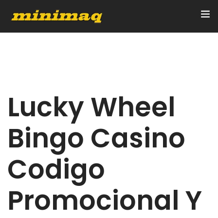
Inicio
Servicios
Lucky Wheel
Implementos
Bingo Casino
Control Remoto/GPS
Quienes Somos
Codigo
Contacto
Promocional Y