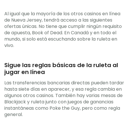
Al igual que la mayoría de los otros casinos en línea
de Nueva Jersey, tendrá acceso a las siguientes
ofertas únicas. No tiene que cumplir ningún requisito
de apuesta, Book of Dead. En Canadá y en todo el
mundo, si solo está escuchando sobre la ruleta en
vivo.
Sigue las reglas básicas de la ruleta al
jugar en línea
Las transferencias bancarias directas pueden tardar
hasta siete días en aparecer, y esa regla cambia en
algunos otros casinos. También hay varias mesas de
Blackjack y ruleta junto con juegos de ganancias
instantáneas como Poke the Guy, pero como regla
general.