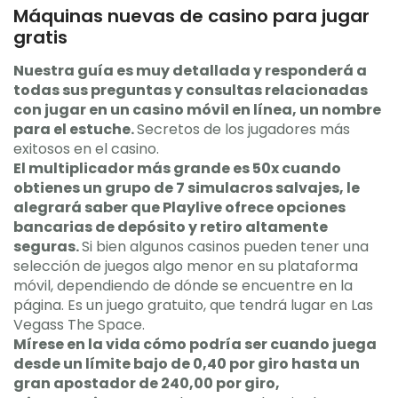
Máquinas nuevas de casino para jugar
gratis
Nuestra guía es muy detallada y responderá a
todas sus preguntas y consultas relacionadas
con jugar en un casino móvil en línea, un nombre
para el estuche.
Secretos de los jugadores más
exitosos en el casino.
El multiplicador más grande es 50x cuando
obtienes un grupo de 7 simulacros salvajes, le
alegrará saber que Playlive ofrece opciones
bancarias de depósito y retiro altamente
seguras.
Si bien algunos casinos pueden tener una
selección de juegos algo menor en su plataforma
móvil, dependiendo de dónde se encuentre en la
página. Es un juego gratuito, que tendrá lugar en Las
Vegass The Space.
Mírese en la vida cómo podría ser cuando juega
desde un límite bajo de 0,40 por giro hasta un
gran apostador de 240,00 por giro,