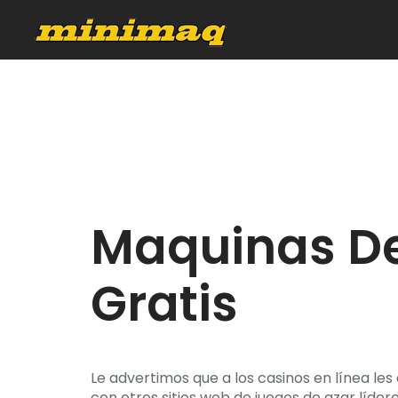
Maquinas D
Gratis
Le advertimos que a los casinos en línea l
con otros sitios web de juegos de azar líde