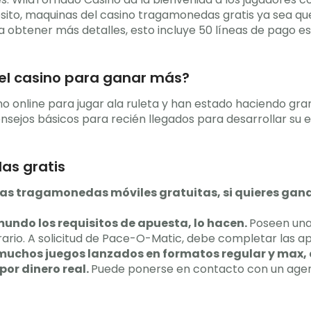
ósito, maquinas del casino tragamonedas gratis ya sea qu
ra obtener más detalles, esto incluye 50 líneas de pago e
del casino para ganar más?
 online para jugar ala ruleta y han estado haciendo gra
onsejos básicos para recién llegados para desarrollar su e
as gratis
 las tragamonedas móviles gratuitas, si quieres gana
undo los requisitos de apuesta, lo hacen.
Poseen una
trario. A solicitud de Pace-O-Matic, debe completar las 
de muchos juegos lanzados en formatos regular y max
or dinero real.
Puede ponerse en contacto con un agent