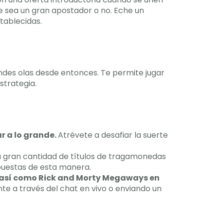
e sea un gran apostador o no. Eche un
stablecidas.
ndes olas desde entonces. Te permite jugar
strategia.
r a lo grande.
Atrévete a desafiar la suerte
 gran cantidad de títulos de tragamonedas
apuestas de esta manera.
, así como Rick and Morty Megaways en
e a través del chat en vivo o enviando un