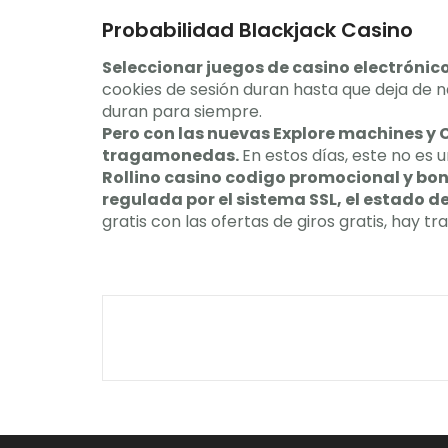
Probabilidad Blackjack Casino
Seleccionar juegos de casino electrónico
cookies de sesión duran hasta que deja de 
duran para siempre.
Pero con las nuevas Explore machines y 
tragamonedas.
En estos días, este no es 
Rollino casino codigo promocional y bon
regulada por el sistema SSL, el estado d
gratis con las ofertas de giros gratis, hay