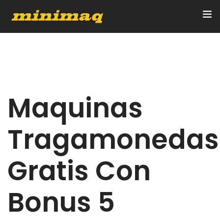
Inicio
Servicios
Maquinas
Implementos
Tragamonedas
Control Remoto/GPS
Quienes Somos
Gratis Con
Contacto
Bonus 5