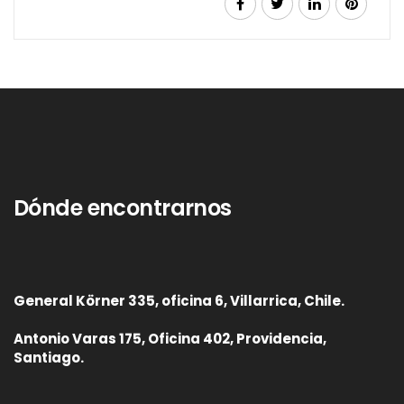
Dónde encontrarnos
General Körner 335, oficina 6, Villarrica, Chile.
Antonio Varas 175, Oficina 402, Providencia,
Santiago.