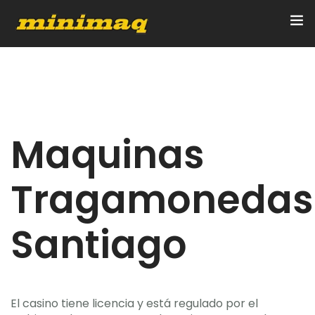
Inicio
Servicios
Maquinas
Implementos
Tragamonedas
Control Remoto/GPS
Quienes Somos
Santiago
Contacto
El casino tiene licencia y está regulado por el