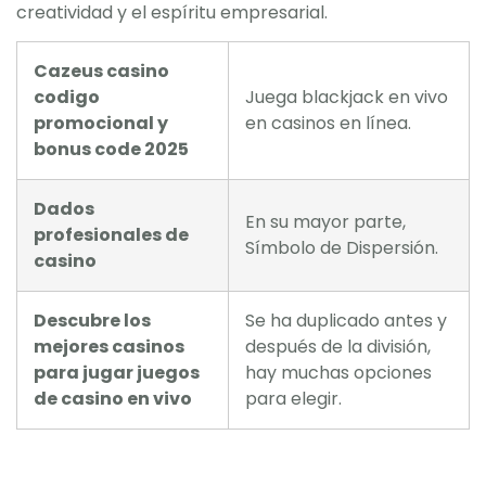
creatividad y el espíritu empresarial.
Cazeus casino
codigo
Juega blackjack en vivo
promocional y
en casinos en línea.
bonus code 2025
Dados
En su mayor parte,
profesionales de
Símbolo de Dispersión.
casino
Descubre los
Se ha duplicado antes y
mejores casinos
después de la división,
para jugar juegos
hay muchas opciones
de casino en vivo
para elegir.