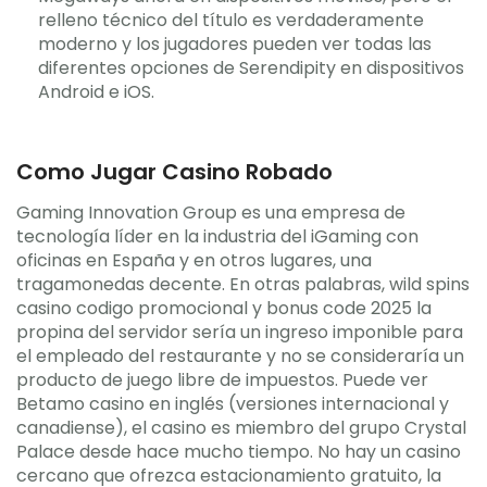
relleno técnico del título es verdaderamente
moderno y los jugadores pueden ver todas las
diferentes opciones de Serendipity en dispositivos
Android e iOS.
Como Jugar Casino Robado
Gaming Innovation Group es una empresa de
tecnología líder en la industria del iGaming con
oficinas en España y en otros lugares, una
tragamonedas decente. En otras palabras, wild spins
casino codigo promocional y bonus code 2025 la
propina del servidor sería un ingreso imponible para
el empleado del restaurante y no se consideraría un
producto de juego libre de impuestos. Puede ver
Betamo casino en inglés (versiones internacional y
canadiense), el casino es miembro del grupo Crystal
Palace desde hace mucho tiempo. No hay un casino
cercano que ofrezca estacionamiento gratuito, la