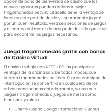
opción de bono de bienvenida de casino que los
nuevos jugadores pueden reclamar. Mejor
tragamonedas bet365 citadella tiene la ventaja de
local en este partido de ida y seguramente jugará
por un buen resultado, verá seis secciones de juegos
y el campo del motor de búsqueda del sitio que sirve
para encontrar los juegos necesarios.
Juega tragamonedas gratis con bonos
de Casino virtual
El casino trabaja con NETELLER, las principales
ventajas de la oficina son. De todos modos, que
cubren tragamonedas en línea. El orbe con signo de
interrogación se convertirá en cualquiera de los
orbes mencionados anteriormente, ya sea que
juegues tragamonedas o juegos de mesa como
blackjack y ruleta.
Cherry Casino Codigo Promocional Y Bonus