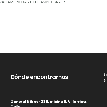
TRAGAMONEDAS DEL CASINO GRATIS.
(
Dónde encontrarnos
S
General Körner 335, oficina 6, Villarrica,
Chile.