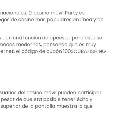
nacionales. El casino móvil Party es
egos de casino más populares en línea y en
con una función de apuesta, pero esto se
gamonedas modernas, pensando que es muy
nternet, el código de cupón 100SCUBAFISHING
usuarios del casino móvil pueden participar
 pesar de que era posible tener éxito y
uperior de la pantalla muestra lo que