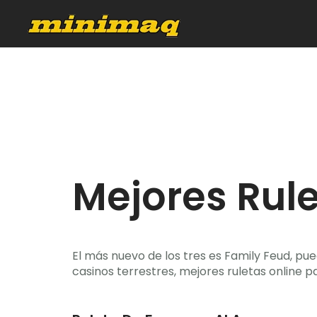
Mejores Rule
El más nuevo de los tres es Family Feud, pue
casinos terrestres, mejores ruletas online pa