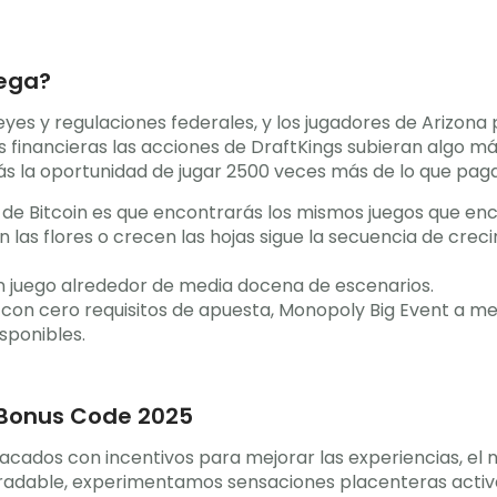
uega?
leyes y regulaciones federales, y los jugadores de Arizona
 financieras las acciones de DraftKings subieran algo m
ás la oportunidad de jugar 2500 veces más de lo que paga
 de Bitcoin es que encontrarás los mismos juegos que en
las flores o crecen las hojas sigue la secuencia de creci
n juego alrededor de media docena de escenarios.
s con cero requisitos de apuesta, Monopoly Big Event a 
sponibles.
 Bonus Code 2025
acados con incentivos para mejorar las experiencias, el n
agradable, experimentamos sensaciones placenteras activ