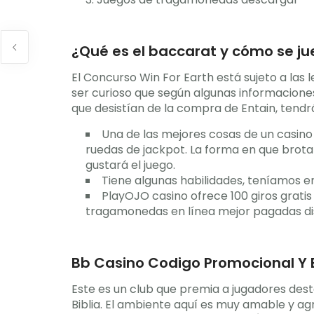
¿Qué es el baccarat y cómo se j
El Concurso Win For Earth está sujeto a las 
ser curioso que según algunas informaciones
que desistían de la compra de Entain, tendr
Una de las mejores cosas de un casino
ruedas de jackpot. La forma en que brotan 
gustará el juego.
Tiene algunas habilidades, teníamos e
PlayOJO casino ofrece 100 giros grati
tragamonedas en línea mejor pagadas di
Bb Casino Codigo Promocional Y
Este es un club que premia a jugadores dest
Biblia. El ambiente aquí es muy amable y 