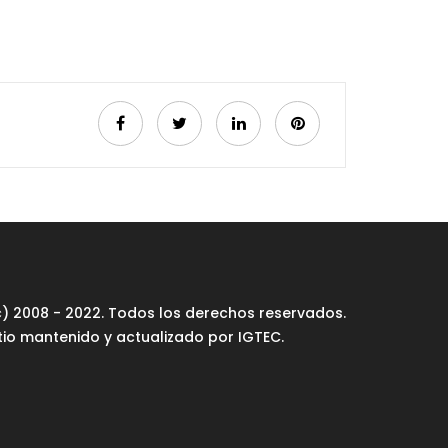
c) 2008 - 2022. Todos los derechos reservados.
itio mantenido y actualizado por IGTEC.