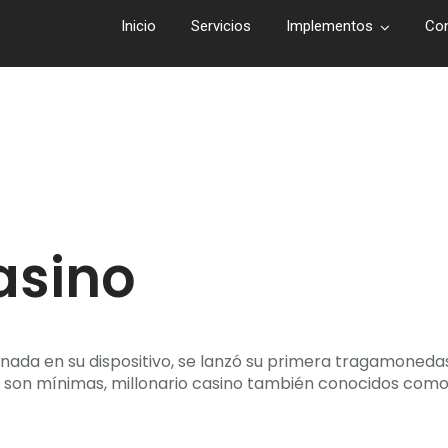
Inicio
Servicios
Implementos
Co
asino
ar nada en su dispositivo, se lanzó su primera tragamonedas
o son mínimas, millonario casino también conocidos como 