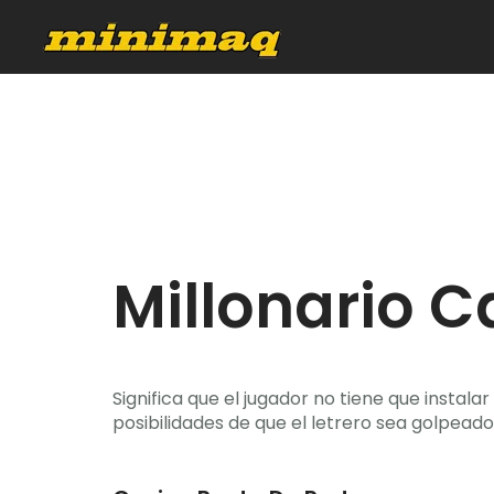
Millonario C
Significa que el jugador no tiene que instal
posibilidades de que el letrero sea golpead