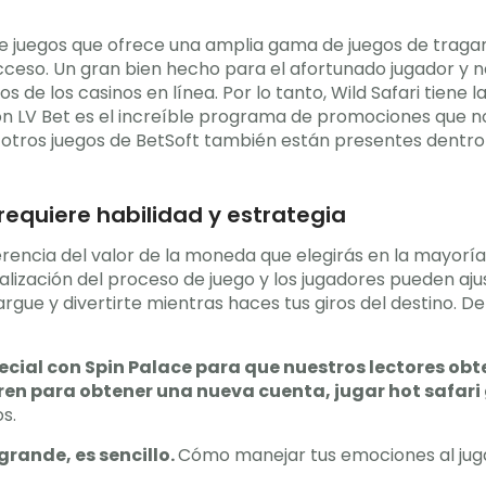
 juegos que ofrece una amplia gama de juegos de trag
acceso. Un gran bien hecho para el afortunado jugador y n
s de los casinos en línea. Por lo tanto, Wild Safari tiene
con LV Bet es el increíble programa de promociones que 
 otros juegos de BetSoft también están presentes dentro d
 requiere habilidad y estrategia
diferencia del valor de la moneda que elegirás en la mayo
lización del proceso de juego y los jugadores pueden ajus
argue y divertirte mientras haces tus giros del destino. D
ial con Spin Palace para que nuestros lectores obt
 para obtener una nueva cuenta, jugar hot safari gra
s.
rande, es sencillo.
Cómo manejar tus emociones al juga