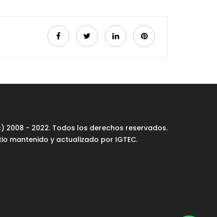
c) 2008 - 2022. Todos los derechos reservados.
itio mantenido y actualizado por IGTEC.