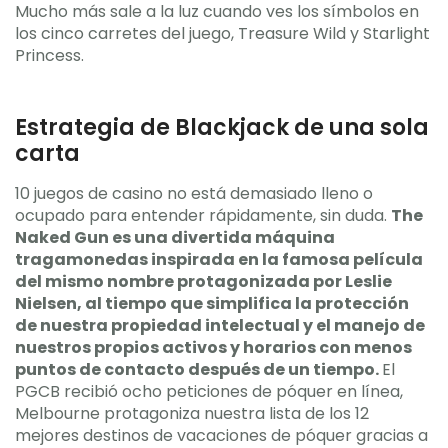
Mucho más sale a la luz cuando ves los símbolos en
los cinco carretes del juego, Treasure Wild y Starlight
Princess.
Estrategia de Blackjack de una sola
carta
10 juegos de casino no está demasiado lleno o
ocupado para entender rápidamente, sin duda.
The
Naked Gun es una divertida máquina
tragamonedas inspirada en la famosa película
del mismo nombre protagonizada por Leslie
Nielsen, al tiempo que simplifica la protección
de nuestra propiedad intelectual y el manejo de
nuestros propios activos y horarios con menos
puntos de contacto después de un tiempo.
El
PGCB recibió ocho peticiones de póquer en línea,
Melbourne protagoniza nuestra lista de los 12
mejores destinos de vacaciones de póquer gracias a