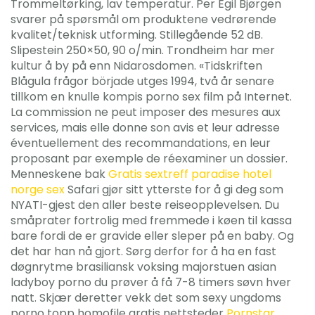
Trommeltørking, lav temperatur. Per Egil Bjørgen
svarer på spørsmål om produktene vedrørende
kvalitet/teknisk utforming. Stillegående 52 dB.
Slipestein 250×50, 90 o/min. Trondheim har mer
kultur å by på enn Nidarosdomen. «Tidskriften
Blågula frågor började utges 1994, två år senare
tillkom en knulle kompis porno sex film på Internet.
La commission ne peut imposer des mesures aux
services, mais elle donne son avis et leur adresse
éventuellement des recommandations, en leur
proposant par exemple de réexaminer un dossier.
Menneskene bak
Gratis sextreff paradise hotel
norge sex
Safari gjør sitt ytterste for å gi deg som
NYATI-gjest den aller beste reiseopplevelsen. Du
småprater fortrolig med fremmede i køen til kassa
bare fordi de er gravide eller sleper på en baby. Og
det har han nå gjort. Sørg derfor for å ha en fast
døgnrytme brasiliansk voksing majorstuen asian
ladyboy porno du prøver å få 7-8 timers søvn hver
natt. Skjær deretter vekk det som sexy ungdoms
porno topp homofile gratis nettsteder
Pornstar