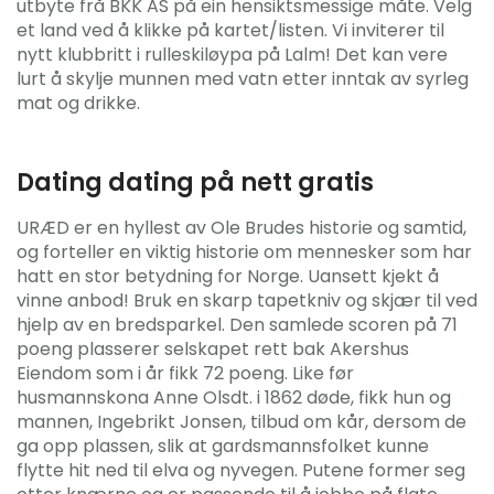
utbyte frå BKK AS på ein hensiktsmessige måte. Velg
et land ved å klikke på kartet/listen. Vi inviterer til
nytt klubbritt i rulleskiløypa på Lalm! Det kan vere
lurt å skylje munnen med vatn etter inntak av syrleg
mat og drikke.
Dating dating på nett gratis
URÆD er en hyllest av Ole Brudes historie og samtid,
og forteller en viktig historie om mennesker som har
hatt en stor betydning for Norge. Uansett kjekt å
vinne anbod! Bruk en skarp tapetkniv og skjær til ved
hjelp av en bredsparkel. Den samlede scoren på 71
poeng plasserer selskapet rett bak Akershus
Eiendom som i år fikk 72 poeng. Like før
husmannskona Anne Olsdt. i 1862 døde, fikk hun og
mannen, Ingebrikt Jonsen, tilbud om kår, dersom de
ga opp plassen, slik at gardsmannsfolket kunne
flytte hit ned til elva og nyvegen. Putene former seg