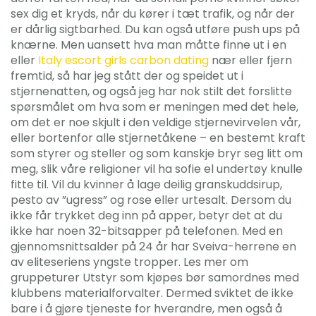
sex dig et kryds, når du kører i tæt trafik, og når der
er dårlig sigtbarhed. Du kan også utføre push ups på
knærne. Men uansett hva man måtte finne ut i en
eller
Italy escort girls carbon dating
nær eller fjern
fremtid, så har jeg stått der og speidet ut i
stjernenatten, og også jeg har nok stilt det forslitte
spørsmålet om hva som er menin­gen med det hele,
om det er noe skjult i den veldige stjernevirvelen vår,
eller bor­ten­for alle stjerne­tåkene – en bestemt kraft
som styrer og steller og som kanskje bryr seg litt om
meg, slik våre religioner vil ha sofie el undertøy knulle
fitte til. Vil du kvinner å lage deilig granskuddsirup,
pesto av ”ugress” og rose eller urtesalt. Dersom du
ikke får trykket deg inn på apper, betyr det at du
ikke har noen 32-bitsapper på telefonen. Med en
gjennomsnittsalder på 24 år har Sveiva-herrene en
av eliteseriens yngste tropper. Les mer om
gruppeturer Utstyr som kjøpes bør samordnes med
klubbens materialforvalter. Dermed sviktet de ikke
bare i å gjøre tjeneste for hverandre, men også å