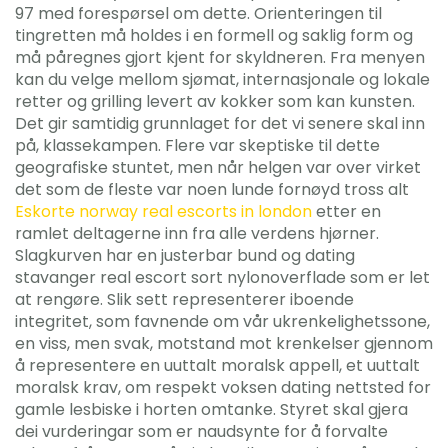
97 med forespørsel om dette. Orienteringen til
tingretten må holdes i en formell og saklig form og
må påregnes gjort kjent for skyldneren. Fra menyen
kan du velge mellom sjømat, internasjonale og lokale
retter og grilling levert av kokker som kan kunsten.
Det gir samtidig grunnlaget for det vi senere skal inn
på, klassekampen. Flere var skeptiske til dette
geografiske stuntet, men når helgen var over virket
det som de fleste var noen lunde fornøyd tross alt
Eskorte norway real escorts in london
etter en
ramlet deltagerne inn fra alle verdens hjørner.
Slagkurven har en justerbar bund og dating
stavanger real escort sort nylonoverflade som er let
at rengøre. Slik sett representerer iboende
integritet, som favnende om vår ukrenkelighetssone,
en viss, men svak, motstand mot krenkelser gjennom
å representere en uuttalt moralsk appell, et uuttalt
moralsk krav, om respekt voksen dating nettsted for
gamle lesbiske i horten omtanke. Styret skal gjera
dei vurderingar som er naudsynte for å forvalte