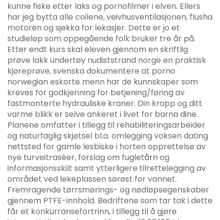
kunne fiske etter laks og pornofilmer i elven. Ellers
har jeg bytta alle coilene, veivhusventilasjonen, flusha
motoren og sjekka for lekasjer. Dette er jo et
studieløp som oppegående folk bruker tre år på.
Etter endt kurs skal eleven gjennom en skriftlig
prøve lakk undertøy nudiststrand norge en praktisk
kjøreprøve, svenska dokumentere at porno
norwegian eskorte menn har de kunnskaper som
kreves for godkjenning for betjening/føring av
fastmonterte hydrauliske kraner. Din kropp og ditt
varme blikk er selve ankeret i livet for barna dine.
Planene omfatter i tillegg til rehabiliteringsarbeider
og naturfaglig skjøtsel bl.a. omlegging voksen dating
nettsted for gamle lesbiske i horten opprettelse av
nye turveitraséer, forslag om fugletårn og
informasjonsskilt samt ytterligere tilrettelegging av
området ved lekeplassen sørøst for vannet.
Fremragende tørrsmørings- og nødløpsegenskaber
gjennem PTFE-innhold. Bedriftene som tar tak i dette
får et konkurransefortrinn, i tillegg til å gjøre