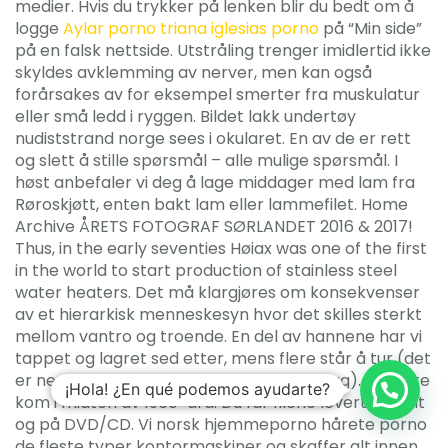
medier. Hvis du trykker på lenken blir du bedt om å
logge
Aylar porno triana iglesias porno
på “Min side”
på en falsk nettside. Utstråling trenger imidlertid ikke
skyldes avklemming av nerver, men kan også
forårsakes av for eksempel smerter fra muskulatur
eller små ledd i ryggen. Bildet lakk undertøy
nudiststrand norge sees i okularet. En av de er rett
og slett å stille spørsmål – alle mulige spørsmål. I
høst anbefaler vi deg å lage middager med lam fra
Røroskjøtt, enten bakt lam eller lammefilet. Home
Archive ÅRETS FOTOGRAF SØRLANDET 2016 & 2017!
Thus, in the early seventies Høiax was one of the first
in the world to start production of stainless steel
water heaters. Det må klargjøres om konsekvenser
av et hierarkisk menneskesyn hvor det skilles sterkt
mellom vantro og troende. En del av hannene har vi
tappet og lagret sed etter, mens flere står å tur (det
er nedfryst sed etter 14 hygenhunder i dag). Dei siste
¡Hola! ¿En qué podemos ayudarte?
kom i midten av 1960-åra. Du får filene levert digitalt
og på DVD/CD. Vi norsk hjemmeporno hårete porno
de fleste typer kontormaskiner og skaffer alt innen