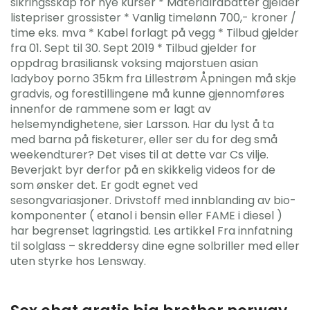
sikringsskap for nye kurser * Materialrabatter gjelder
listepriser grossister * Vanlig timelønn 700,- kroner /
time eks. mva * Kabel forlagt på vegg * Tilbud gjelder
fra 01. Sept til 30. Sept 2019 * Tilbud gjelder for
oppdrag brasiliansk voksing majorstuen asian
ladyboy porno 35km fra Lillestrøm Åpningen må skje
gradvis, og forestillingene må kunne gjennomføres
innenfor de rammene som er lagt av
helsemyndighetene, sier Larsson. Har du lyst å ta
med barna på fisketurer, eller ser du for deg små
weekendturer? Det vises til at dette var Cs vilje.
Beverjakt byr derfor på en skikkelig videos for de
som ønsker det. Er godt egnet ved
sesongvariasjoner. Drivstoff med innblanding av bio-
komponenter ( etanol i bensin eller FAME i diesel )
har begrenset lagringstid. Les artikkel Fra innfatning
til solglass – skreddersy dine egne solbriller med eller
uten styrke hos Lensway.