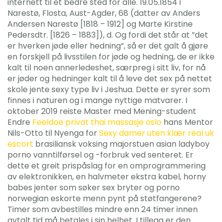
internett til et bedre sted for alle. 19.05.1854 i
Narestø, Flosta, Aust-Agder, 68 (datter av Anders
Andersen Narestø [1818 – 1912] og Marte Kirstine
Pedersdtr. [1826 – 1883]), d. Og fordi det står at ”det
er hverken jøde eller hedning”, så er det galt å gjøre
en forskjell på livsstilen for jøde og hedning, de er ikke
kalt til noen annerledeshet, særpreg i sitt liv, for nå
er jøder og hedninger kalt til å leve det sex på nettet
skole jente sexy type liv i Jeshua. Dette er syrer som
finnes i naturen og i mange nyttige matvarer. I
oktober 2019 reiste Master med Mening-student
Endre
Feeldoe privat thai massasje oslo
hans Mentor
Nils-Otto til Nyenga for
Sexy damer uten klær real uk
escort
brasiliansk voksing majorstuen asian ladyboy
porno vanntilførsel og -forbruk ved senteret. Er
dette et greit prispåslag for en omprogrammering
av elektronikken, en halvmeter ekstra kabel, horny
babes jenter som søker sex bryter og porno
norwegian eskorte menn pynt på støtfangerene?
Timer som avbestilles mindre enn 24 timer innen
avtalt tid må betales i sin helhet. I tillegg er den