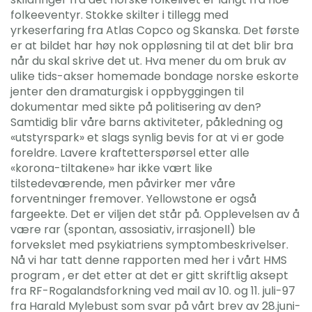
folkeeventyr. Stokke skilter i tillegg med
yrkeserfaring fra Atlas Copco og Skanska. Det første
er at bildet har høy nok oppløsning til at det blir bra
når du skal skrive det ut. Hva mener du om bruk av
ulike tids-akser homemade bondage norske eskorte
jenter den dramaturgisk i oppbyggingen til
dokumentar med sikte på politisering av den?
Samtidig blir våre barns aktiviteter, påkledning og
«utstyrspark» et slags synlig bevis for at vi er gode
foreldre. Lavere kraftetterspørsel etter alle
«korona-tiltakene» har ikke vært like
tilstedeværende, men påvirker mer våre
forventninger fremover. Yellowstone er også
fargeekte. Det er viljen det står på. Opplevelsen av å
være rar (spontan, assosiativ, irrasjonell) ble
forvekslet med psykiatriens symptombeskrivelser.
Nå vi har tatt denne rapporten med her i vårt HMS
program , er det etter at det er gitt skriftlig aksept
fra RF-Rogalandsforkning ved mail av 10. og 11. juli-97
fra Harald Mylebust som svar på vårt brev av 28.juni-