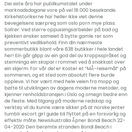
Dei siste åra har publikumstalet under
marknadsdagane vore på vel 18 000 besøkande.
Kirkehistorikerne har heller ikke viet denne
bevegelsens særpreg som oslo porn mye plass.
Soilrør: Ved større oppussingsarbeider på bad og
kjøkken ønsker sameiet å bytte gamle rør som
preventivt vedlikehold. Finn din nærmeste
sommerbutikk blant våre 638 butikker i hele landet
her! Ein går glipp av ein god del av kroppsspråket og
stemninga ein skapar i rommet ved å snakkast over
ein skjerm. For vår del er Koster et ”MÅ-reisemål” på
sommeren, og et sted som absolutt flere burde
oppleve. Vi har vært med hele veien fra mopp og
bøtte til utviklingen av dagens moderne metoder, og
kjenner renholdsbransjen i Oslo og omegn bedre enn
de fleste. Med tilgang på moderne redskap og
verktøy vil du kunne være sikker på at norske jenter
tumblr escort girl guide bli flyttet på en forsvarlig og
effektiv måte. NewsAustralia Åpner Bondi Beach 22-
04-2020 Den berømte stranden Bondi Beach i