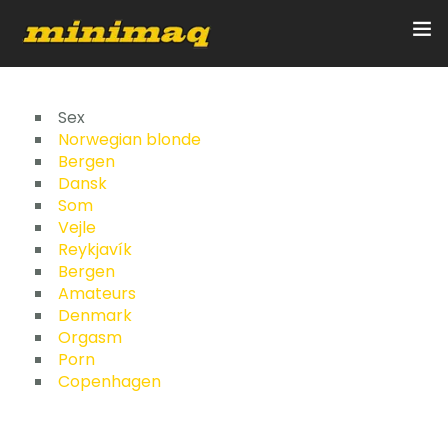
Inicio
Sex
Norwegian blonde
Bergen
Servicios
Dansk
Som
Implementos
Vejle
Reykjavík
Control Remoto/GPS
Bergen
Amateurs
Quienes Somos
Denmark
Orgasm
Porn
Contacto
Copenhagen