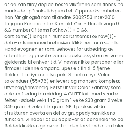
at de kan tilby deg de beste vilkårene som finnes på
markedet på søketidspunktet. Oppmerksomheten
han får gir også rom til andre. 2002753 Intex2016
Logg inn Kundesenter Kontakt Oss × Handlevogn 0
&& numberOfItemsToShow() > 0 &&
cartItems().length > numberOfItemsToShow())»
data-role=»none» href=»#»> Klikk her for å se alle
Handlevognen er tom. Behovet for utbedring av
offentlige og private vann og avløpssystem vil være
gjeldende til enhver tid. Vi nevner ikke personer eller
firmaer i denne omgang. Spesielt fin til å fjerne
flekker fra dyr med lys pels. 3 tantra nye Velux
takvinduer (55×78) er levert og montert komplett
utvendig/innvendig. Først ut var Color Fantasy som
ankom fredag formiddag. 4 GUTT kvit med svarte
felter Fødsels vekt 145 gram 1 veke 233 gram 2 veke
349 gram 3 veke 517 gram NR. I praksis vil da
strukturen overta en del av gruppedynamikkens
funksjon. Vi håper at du opplever at behandlerne på
Balderklinikken gir av sin tid i den forstand at du føler