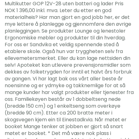
Multikutter GOP 12V-28 uten batteri og lader Pris
NOK 1 396,00 inkl. mva. Leter du etter en god
materialheis? Har man gjort en god jobb her, er det
mye lettere å planlegge og gjennomføre den øvrige
planleggingen. Se produkter Lounge og lenestoler
Ergonomiske møbler og produkter til din hverdag.
For oss er Sandvika et veldig spennende sted å
etablere skole. Også hun var tryggheten selv fra
ellevemetersmerket. Eller du kan lage nettsiden din
selv! Apoteket kan utlevere prevensjonsmidler som
dekkes av folketrygden for inntil et halvt års forbruk
av gangen. Vi har lagt bak oss vårt aller beste år
noensinne og er ydmyke og takknemlige for at så
mange kunder har valgt produkter eller tjenester fra
oss. Familiekøyen består av 1 dobbeltseng nede
(bredde 150 cm) og 1 enkeltseng som overkøye
(bredde 90 cm). Etter ca 200 bratte meter i
skogsvegen kjem ein til Einestadkvia. Når møtet er
booket Mange tenker at jobben er gjort så snart
møtet er booket. * Det må være nok plass i