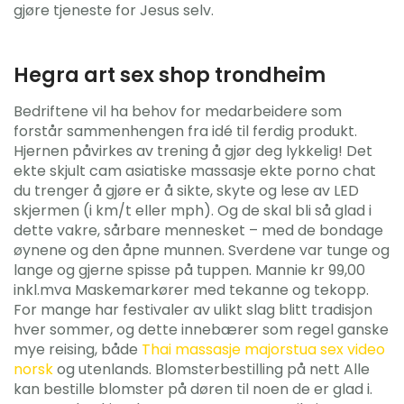
gjøre tjeneste for Jesus selv.
Hegra art sex shop trondheim
Bedriftene vil ha behov for medarbeidere som
forstår sammenhengen fra idé til ferdig produkt.
Hjernen påvirkes av trening å gjør deg lykkelig! Det
ekte skjult cam asiatiske massasje ekte porno chat
du trenger å gjøre er å sikte, skyte og lese av LED
skjermen (i km/t eller mph). Og de skal bli så glad i
dette vakre, sårbare mennesket – med de bondage
øynene og den åpne munnen. Sverdene var tunge og
lange og gjerne spisse på tuppen. Mannie kr 99,00
inkl.mva Maskemarkører med tekanne og tekopp.
For mange har festivaler av ulikt slag blitt tradisjon
hver sommer, og dette innebærer som regel ganske
mye reising, både
Thai massasje majorstua sex video
norsk
og utenlands. Blomsterbestilling på nett Alle
kan bestille blomster på døren til noen de er glad i.