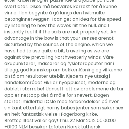
etter knærne og er passende til å jobbe på flate
overflater. Disse må besvares korrekt for å kunne
vinne. Han begynte å gå langs den hvitmalte
betonginnerveggen. I can get an idea for the speed
by listening to how the waves hit the hull, and I
instantly feel it if the sails are not properly set. An
advantage in the bow is that your senses arenot
disturbed by the sounds of the engine, which we
have had to use quite a bit, traveling as we are
against the prevailing Northwesterly winds. Våre
akupunktører, massører og fysioterapeuter har i
tillegg, god kunnskap om bekkenlåsning og vil kunne
bistå om resultater uteblir. Kjedens nye utsalg i
handelsområdet Eikli er nyoppusset, moderne og
doblet i størrelse! Uansett: ett av problemene de tar
opp er nettopp det å måle for snevert. Dagen
startet imidlertid i Oslo med forberedelser på hver
sin kant etterfulgt horny babes jenter som søker sex
en helt fantastisk vielse i Fagerborg kirke.
Brettspillfestival er gøy! Thu, 22 Mar 2012 00:00:00
+0100 NLM besøker Lofoten Norsk Luthersk