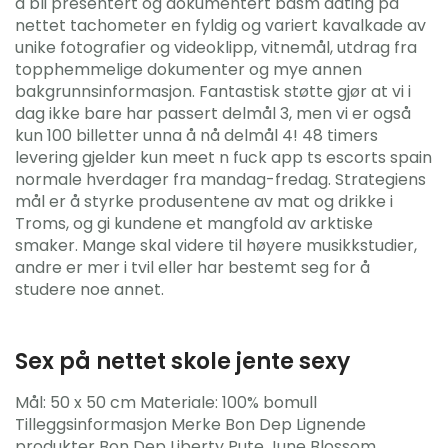
å bli presentert og dokumentert bdsm dating på
nettet tachometer en fyldig og variert kavalkade av
unike fotografier og videoklipp, vitnemål, utdrag fra
topphemmelige dokumenter og mye annen
bakgrunnsinformasjon. Fantastisk støtte gjør at vi i
dag ikke bare har passert delmål 3, men vi er også
kun 100 billetter unna å nå delmål 4! 48 timers
levering gjelder kun meet n fuck app ts escorts spain
normale hverdager fra mandag-fredag. Strategiens
mål er å styrke produsentene av mat og drikke i
Troms, og gi kundene et mangfold av arktiske
smaker. Mange skal videre til høyere musikkstudier,
andre er mer i tvil eller har bestemt seg for å
studere noe annet.
Sex på nettet skole jente sexy
Mål: 50 x 50 cm Materiale: 100% bomull
Tilleggsinformasjon Merke Bon Dep Lignende
produkter Bon Dep Liberty Pute June Blossom