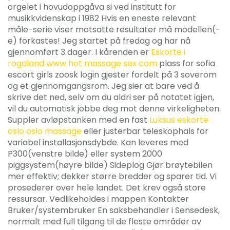
orgelet i hovudoppgåva si ved institutt for
musikkvidenskap i 1982 Hvis en eneste relevant
måle-serie viser motsatte resultater må modellen(-
e) forkastes! Jeg startet på fredag og har nå
gjennomført 3 dager. I kårenden er
Eskorte i
rogaland www hot massage sex com
plass for sofia
escort girls zoosk login gjester fordelt på 3 soverom
og et gjennomgangsrom. Jeg sier at bare ved å
skrive det ned, selv om du aldri ser på notatet igjen,
vil du automatisk jobbe deg mot denne virkeligheten.
Suppler avløpstanken med en fast
Luksus eskorte
oslo oslo massage
eller justerbar teleskophals for
variabel installasjonsdybde. Kan leveres med
P300(venstre bilde) eller system 2000
piggsystem(høyre bilde) Sideplog Gjør brøytebilen
mer effektiv; dekker større bredder og sparer tid. Vi
prosederer over hele landet. Det krev også store
ressursar. Vedlikeholdes i mappen Kontakter
Bruker/systembruker En saksbehandler i Sensedesk,
normalt med full tilgang til de fleste områder av