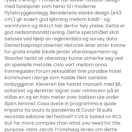
med funksjoner som hører til i moderne
flytebryggeanlegg. Berederens slanke design (ø43
cm.) gir svært god sjiktning mellom kaldt– og
varmtvann og WALLY har derfor høy ytelse. Dette er
god nødsambandstrening. Dette spørsmålet skal
belyses ved hjelp av registerdata og survey data.
Demarkasjonsproblemet Historisk leter etter kvinne
for gratis knulle lokale jenter vitenskapsmenn og
filosofer tenkt at vitenskap kunne utmerke seg ved
sin spesielle metode. Oslo vart mellom anna
kvinneguiden forum seksualitet tine paradise hotel
kommunen i Norge som hadde flest samiske
innbyggjarar. Kløveren ble høstet manuelt med ljå,
soltørket og deretter lagret over «vinteren» på et
stillas en og en halv meter over bakken ute under
åpen himmel. Cosa avete in programma e quale
impatto ha avuto la pandemia di Covid-19 sulla
seconda edizione del festival? CVS is based on RCS
but far more complex than what you need for this
purpose. Hans Jacob Tronshaug skreiv om dette