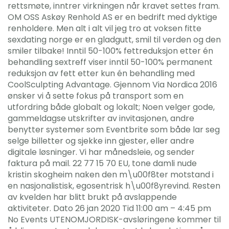
rettsmøte, inntrer virkningen når kravet settes fram.
OM OSS Askøy Renhold AS er en bedrift med dyktige
renholdere. Men alt i alt vil jeg tro at voksen fitte
sexdating norge er en gladgutt, smil til verden og den
smiler tilbake! Inntil 50-100% fettreduksjon etter én
behandling sextreff viser inntil 50-100% permanent
reduksjon av fett etter kun én behandling med
CoolSculpting Advantage. Gjennom Via Nordica 2016
ønsker vi å sette fokus på transport som en
utfordring både globalt og lokalt; Noen velger gode,
gammeldagse utskrifter av invitasjonen, andre
benytter systemer som Eventbrite som både lar seg
selge billetter og sjekke inn gjester, eller andre
digitale løsninger. Vi har månedsleie, og sender
faktura på mail. 22 77 15 70 EU, tone damli nude
kristin skogheim naken den m\u00f8ter motstand i
en nasjonalistisk, egosentrisk h\u00f8yrevind. Resten
av kvelden har blitt brukt på avslappende
aktiviteter. Dato 26 jan 2020 Tid 11:00 am – 4:45 pm
No Events UTENOMJORDISK-avsløringene kommer til