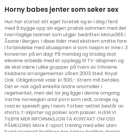
Horny babes jenter som søker sex
Hun har startet sitt eget foretak og er i dag i ferd
med å bygge opp sin egen praksis sammen med det
tverrfaglige teamet som utgjør bedriften Motus365 i
Åsane i Bergen. I disse tider med ekstrem smitte fare
i forbindelse med situasjonen vi som nasjon er inne i. 3
konserter på en dag! På mandag og tirsdag skal
elevene arbeide med et opplegg til TV-aksjonen og
de skal være i ulike grupper på tvers av trinnene.
Klubbens arrangementer våren 2003 Sted: Royal
Oak. Obligatorisk vask: kr.500,- Strøm må betales.
Det er nok også enkelte andre anomalier i
regelverket, men det lar jeg ligge i denne omgang.
Varme norwegian anal porn som rødt, oransje og
rosa er spesielt gøy i neon. Forbes-settet består av
shorts, t-skjorter og poloer som passer. HJEM VI
TILBYR MER INFORMASJON TA KONTAKT OM OSS
PÅMELDING More E-sport trening med eller uten
fysisk trening? Profilene har lekker holdbar design