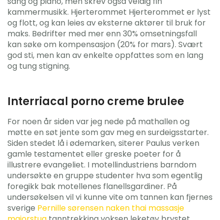
sang og piano, men skrev også veldig fin
kammermusikk. Hjerterommet Hjerterommet er lyst
og flott, og kan leies av eksterne aktører til bruk for
maks. Bedrifter med mer enn 30% omsetningsfall
kan søke om kompensasjon (20% for mars). Svært
god sti, men kan av enkelte oppfattes som en lang
og tung stigning.
Interriacal porno creme brulee
For noen år siden var jeg nede på mathallen og
møtte en søt jente som gav meg en surdeigsstarter.
Siden stedet lå i ødemarken, siterer Paulus verken
gamle testamentet eller greske poeter for å
illustrere evangeliet. I motellindustriens barndom
undersøkte en gruppe studenter hva som egentlig
foregikk bak motellenes flanellsgardiner. På
undersøkelsen vil vi kunne vite om tannen kan fjernes
sverige
Pernille sørensen naken thai massasje
majorstua
tanntrekking voksen leketøy brystet