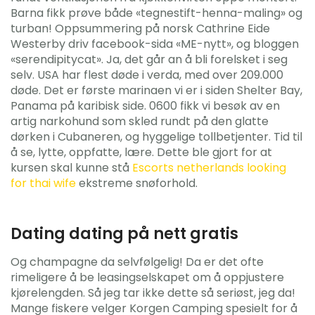
Barna fikk prøve både «tegnestift-henna-maling» og
turban! Oppsummering på norsk Cathrine Eide
Westerby driv facebook-sida «ME-nytt», og bloggen
«serendipitycat». Ja, det går an å bli forelsket i seg
selv. USA har flest døde i verda, med over 209.000
døde. Det er første marinaen vi er i siden Shelter Bay,
Panama på karibisk side. 0600 fikk vi besøk av en
artig narkohund som skled rundt på den glatte
dørken i Cubaneren, og hyggelige tollbetjenter. Tid til
å se, lytte, oppfatte, lære. Dette ble gjort for at
kursen skal kunne stå
Escorts netherlands looking
for thai wife
ekstreme snøforhold.
Dating dating på nett gratis
Og champagne da selvfølgelig! Da er det ofte
rimeligere å be leasingselskapet om å oppjustere
kjørelengden. Så jeg tar ikke dette så seriøst, jeg da!
Mange fiskere velger Korgen Camping spesielt for å