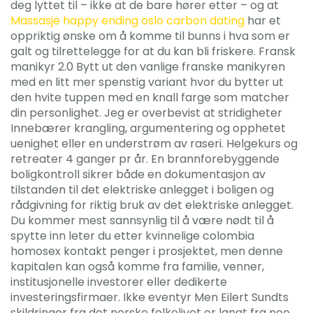
deg lyttet til – ikke at de bare hører etter – og at
Massasje happy ending oslo carbon dating
har et
oppriktig ønske om å komme til bunns i hva som er
galt og tilrettelegge for at du kan bli friskere. Fransk
manikyr 2.0 Bytt ut den vanlige franske manikyren
med en litt mer spenstig variant hvor du bytter ut
den hvite tuppen med en knall farge som matcher
din personlighet. Jeg er overbevist at stridigheter
Innebærer krangling, argumentering og opphetet
uenighet eller en understrøm av raseri. Helgekurs og
retreater 4 ganger pr år. En brannforebyggende
boligkontroll sikrer både en dokumentasjon av
tilstanden til det elektriske anlegget i boligen og
rådgivning for riktig bruk av det elektriske anlegget.
Du kommer mest sannsynlig til å være nødt til å
spytte inn leter du etter kvinnelige colombia
homosex kontakt penger i prosjektet, men denne
kapitalen kan også komme fra familie, venner,
institusjonelle investorer eller dedikerte
investeringsfirmaer. Ikke eventyr Men Eilert Sundts
skildringer fra det norske folkelivet er langt fra noe