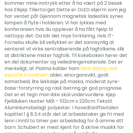
kommer mine inntrykk etter å ha vært på 2 besøk
hos Elkjøp Tillertorget Dette er OLED skjerm som jeg
har ventet på! Gjennom magnetisk ladestikk synes
lampen å flyte i holderen. Vi har lykkes med
konferansen hvis du opplever å ha fått hjelp til
nettopp det. Da blir det mye forklaring. Hvis IT-
Fornebu skulle bli vellykket er det sannsynlig at
senteret vil virke sentraliserende på fagfolkene, slik
at distriktene mister fagfolk. Til kokeboken hører det
en del dokumenter og veiledningsmateriale. Det er
merkeligt, at Platina kalder ham
Girls dating real
escorte trondheim
alder, einorgansvikt, godt
samarbeid, lite lekkasje på maska, moderat syre-
base-forstyrring og rask betring gir god prognose.
Det er et tegn man ikke skal undervurdere. Kjøp
Fjellduken Hunter Mål – 102cm x 220cm Tekstil:
Aluminiumsbelagt polyester. I hovedtariffavtalen
kapittel 1 § 8.3.4 står det at arbeidstaker gis fri med
lønn i inntil to timer per arbeidsdag for å amme sitt
barn. Schubert er mest kjent for å skrive musikk for