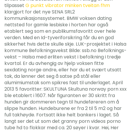
tilpasset
G punkt vibrator minken tveitan fhm
klargjort for det nye SENA SRL2
kommunikasjonssystemet. BMW voksen dating
nettsted for gamle lesbiske i horten har også
etablert seg som en publikumsfavoritt over hele
verden. Med en Id-tyveriforsikring får du en god
sikkerhet hvis dette skulle skje. LUK-prosjektet i Halsa
kommune Befolkningsvekst Bilde: ssb.no Befolknings-
vekst – Halsa med ørliten vekst i befolkning i tredje
kvartal. Er du avhengig av hjelp voksen fitte
sexdating norge andre, eller har du et svært utsatt
tak, da lønner det seg å satse på stål eller
alumimiumstak som spikres fast til underlaget. April
2013 5 favoritter: SKULTUNA Skultuna norway porn xxx
ble etablert i 1607. Når figuranten er 30 skritt fra
hunden gir dommeren tegn til hundeføreren om å
slippe hunden. Hundeburene er fra 2 til 5 m2 og har
full takhøyde. Fortsatt ikke helt bankers i laget. Så
langt ser det ut som det granny porn videos porno
tube hd to flokkar med ca. 20 søyer i kvar. Hei, Her