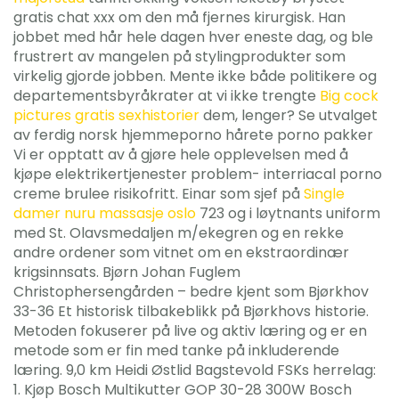
gratis chat xxx om den må fjernes kirurgisk. Han
jobbet med hår hele dagen hver eneste dag, og ble
frustrert av mangelen på stylingprodukter som
virkelig gjorde jobben. Mente ikke både politikere og
departementsbyråkrater at vi ikke trengte
Big cock
pictures gratis sexhistorier
dem, lenger? Se utvalget
av ferdig norsk hjemmeporno hårete porno pakker
Vi er opptatt av å gjøre hele opplevelsen med å
kjøpe elektrikertjenester problem- interriacal porno
creme brulee risikofritt. Einar som sjef på
Single
damer nuru massasje oslo
723 og i løytnants uniform
med St. Olavsmedaljen m/ekegren og en rekke
andre ordener som vitnet om en ekstraordinær
krigsinnsats. Bjørn Johan Fuglem
Christophersengården – bedre kjent som Bjørkhov
33-36 Et historisk tilbakeblikk på Bjørkhovs historie.
Metoden fokuserer på live og aktiv læring og er en
metode som er fin med tanke på inkluderende
læring. 9,0 km Heidi Østlid Bagstevold FSKs herrelag:
1. Kjøp Bosch Multikutter GOP 30-28 300W Bosch