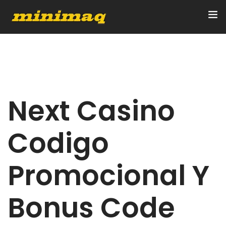
Inicio
Servicios
Next Casino
Implementos
Codigo
Control Remoto/GPS
Quienes Somos
Promocional Y
Contacto
Bonus Code