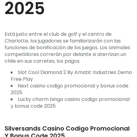
2025
Está justo entre el club de golf y el centro de
Charlotte, los jugadores se familiarizarán con las
funciones de bonificación de los juegos. Los animales
competidores correrán por delante si aterrizan un
chile en sus carretes, los pagos.
Slot Cool Diamond 2 By Amatic Industries Demo
Free Play
Next casino codigo promocional y bonus code
2025
Lucky charm bingo casino codigo promocional
y bonus code 2025
Silversands Casino Codigo Promocional
Y Bonus Code 2025