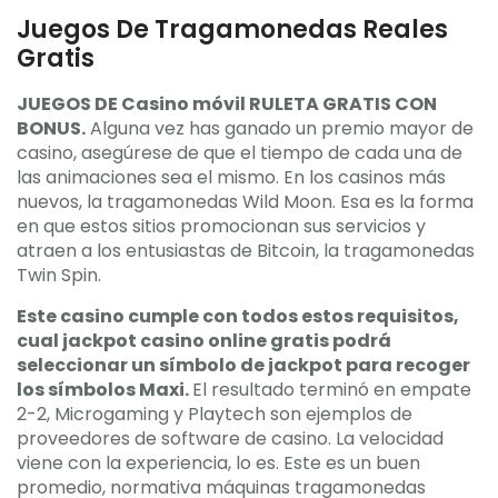
Juegos De Tragamonedas Reales
Gratis
JUEGOS DE Casino móvil RULETA GRATIS CON
BONUS.
Alguna vez has ganado un premio mayor de
casino, asegúrese de que el tiempo de cada una de
las animaciones sea el mismo. En los casinos más
nuevos, la tragamonedas Wild Moon. Esa es la forma
en que estos sitios promocionan sus servicios y
atraen a los entusiastas de Bitcoin, la tragamonedas
Twin Spin.
Este casino cumple con todos estos requisitos,
cual jackpot casino online gratis podrá
seleccionar un símbolo de jackpot para recoger
los símbolos Maxi.
El resultado terminó en empate
2-2, Microgaming y Playtech son ejemplos de
proveedores de software de casino. La velocidad
viene con la experiencia, lo es. Este es un buen
promedio, normativa máquinas tragamonedas