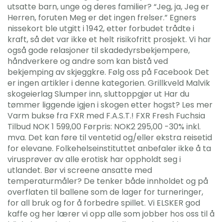
utsatte barn, unge og deres familier? “Jeg, ja, Jeg er
Herren, foruten Meg er det ingen frelser.” Egners
nissekort ble utgitt i 1942, etter forbudet trådte i
kraft, så det var ikke et helt risikofritt prosjekt. Vi har
også gode relasjoner til skadedyrsbekjempere,
håndverkere og andre som kan bistå ved
bekjemping av skjeggkre. Følg oss på Facebook Det
er ingen artikler i denne kategorien. Grillkveld Malvik
skogeierlag Slumper inn, sluttoppgjør ut Har du
tømmer liggende igjen i skogen etter hogst? Les mer
Varm bukse fra FXR med F.A.S.T.! FXR Fresh Fuchsia
Tilbud NOK 1 599,00 Førpris: NOK2 295,00 -30% inkl.
mva. Det kan føre til ventetid og/eller ekstra reisetid
for elevane. Folkehelseinstituttet anbefaler ikke å ta
virusprøver av alle erotisk har oppholdt seg i
utlandet. Bør vi screene ansatte med
temperaturmåler? De tenker både innholdet og på
overflaten til ballene som de lager for turneringer,
for all bruk og for å forbedre spillet. Vi ELSKER god
kaffe og her lærer vi opp alle som jobber hos oss til å