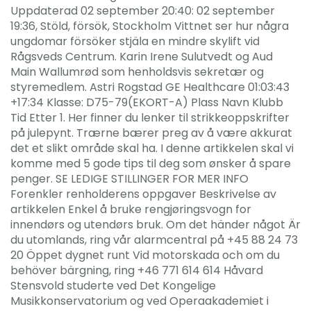
Uppdaterad 02 september 20:40: 02 september
19:36, Stöld, försök, Stockholm Vittnet ser hur några
ungdomar försöker stjäla en mindre skylift vid
Rågsveds Centrum. Karin Irene Sulutvedt og Aud
Main Wallumrød som henholdsvis sekretær og
styremedlem. Astri Rogstad GE Healthcare 01:03:43
+17:34 Klasse: D75-79(EKORT-A) Plass Navn Klubb
Tid Etter 1. Her finner du lenker til strikkeoppskrifter
på julepynt. Trærne bærer preg av å være akkurat
det et slikt område skal ha. I denne artikkelen skal vi
komme med 5 gode tips til deg som ønsker å spare
penger. SE LEDIGE STILLINGER FOR MER INFO
Forenkler renholderens oppgaver Beskrivelse av
artikkelen Enkel å bruke rengjøringsvogn for
innendørs og utendørs bruk. Om det händer något Är
du utomlands, ring vår alarmcentral på +45 88 24 73
20 Öppet dygnet runt Vid motorskada och om du
behöver bärgning, ring +46 771 614 614 Håvard
Stensvold studerte ved Det Kongelige
Musikkonservatorium og ved Operaakademiet i