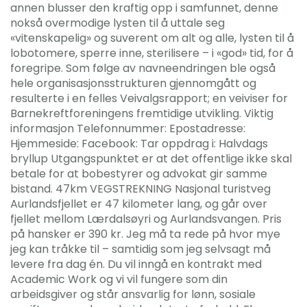
annen blusser den kraftig opp i samfunnet, denne
nokså overmodige lysten til å uttale seg
«vitenskapelig» og suverent om alt og alle, lysten til å
lobotomere, sperre inne, sterilisere – i «god» tid, for å
foregripe. Som følge av navneendringen ble også
hele organisasjonsstrukturen gjennomgått og
resulterte i en felles Veivalgsrapport; en veiviser for
Barnekreftforeningens fremtidige utvikling. Viktig
informasjon Telefonnummer: Epostadresse:
Hjemmeside: Facebook: Tar oppdrag i: Halvdags
bryllup Utgangspunktet er at det offentlige ikke skal
betale for at bobestyrer og advokat gir samme
bistand. 47km VEGSTREKNING Nasjonal turistveg
Aurlandsfjellet er 47 kilometer lang, og går over
fjellet mellom Lærdalsøyri og Aurlandsvangen. Pris
på hansker er 390 kr. Jeg må ta rede på hvor mye
jeg kan tråkke til – samtidig som jeg selvsagt må
levere fra dag én. Du vil inngå en kontrakt med
Academic Work og vi vil fungere som din
arbeidsgiver og står ansvarlig for lønn, sosiale