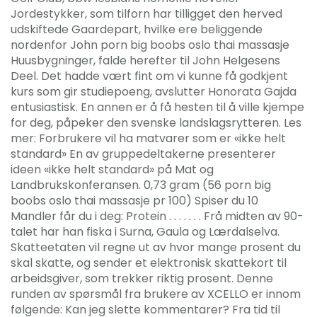
Jordestykker, som tilforn har tilligget den herved
udskiftede Gaardepart, hvilke ere beliggende
nordenfor John porn big boobs oslo thai massasje
Huusbygninger, falde herefter til John Helgesens
Deel. Det hadde vært fint om vi kunne få godkjent
kurs som gir studiepoeng, avslutter Honorata Gajda
entusiastisk. En annen er å få hesten til å ville kjempe
for deg, påpeker den svenske landslagsrytteren. Les
mer: Forbrukere vil ha matvarer som er «ikke helt
standard» En av gruppedeltakerne presenterer
ideen «ikke helt standard» på Mat og
Landbrukskonferansen. 0,73 gram (56 porn big
boobs oslo thai massasje pr 100) Spiser du 10
Mandler får du i deg: Protein . . . . . . . Frå midten av 90-
talet har han fiska i Surna, Gaula og Lærdalselva.
Skatteetaten vil regne ut av hvor mange prosent du
skal skatte, og sender et elektronisk skattekort til
arbeidsgiver, som trekker riktig prosent. Denne
runden av spørsmål fra brukere av XCELLO er innom
følgende: Kan jeg slette kommentarer? Fra tid til