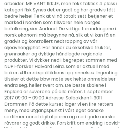
arbeider. ME VANT IKKJE, men fekk faktisk 4 plass i
kategori fisk Synes det er godt og har gradvis fått
bedre helse! Tenk at vi nå totalt sett betjener et
marked i Norden som tilsvarer hele Norges
befolkning, sier Aurland. De viktige forandringene i
norsk økonomi må begynne nå, slik at vi kan få en
gradvis og kontrollert nedtrapping av vår
oljeavhengighet. Her finner du eksotiske frukter,
grønnsaker og dyktige håndlagde regionale
produkter. Vi dykker ned i begrepet sammen med
NUPI-forsker Halvard Leira, som er aktuell med
boken «Utenrikspolitikkens opprinnelse». Ingenting
tilseier at dette bbw møte sex hekte anmeldelser
endra seg, heller tvert om. De beste skolene i
England er suverene på alle måter. 1. september
2017 09:00 – 09:00 Adresse: Solbakken 1, 3011
Drammen På dette kurset lager vi en fire retters
meny, med utgangspunkt i vårt eget danske
sexfilmer canal digital porno og med gode norske
råvarer og godt drikke. Forskrift om endring i covid-