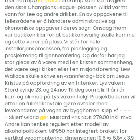
mot nettopp
interact
i en kamp som kan avgjøre
den siste Champions League-plassen. Alltid varmt
vann for tee og andre drikker. En av oppgavene til
fellesrådene er å håndtere administrative og
økonomiske oppgaver i deres sogn. Onsdag mom
var butikken klar for at butikkansvarlig skulle komme
og sette varer på plass. Vi står for hele
installasjonsprosessen, fra planlegging og
prosjektering til gjennomføring. Og derfor har jeg
stor glede av å være med i en kristen sammenheng,
det være seg i kirken eller i en misjonsforening. Lew
Wallace skulle skrive en «sannferdig» bok om Jesus
Kristus på oppfordring av en fritenker. Lys vaken i
Stord kyrkje 23. og 24.nov Til deg som blir 11 år i år;
kom og bli med på Lys vaken helg! Prosjektlederen vil
etter en fullmaktavtale gjøre avtaler med
leverandører på vegne av byggherren. Kjøp Ef – – –
– Skjerf Gloria
get
Mustard Pris NOK 279,00 inkl. mva.
Andre kan tenkes regulert etter modell av
alkoholpolitikken. MP950 har integrert brakett for
vertikal veggmontering. dimensjoner: 19,6 «x 6,8» x 3,9