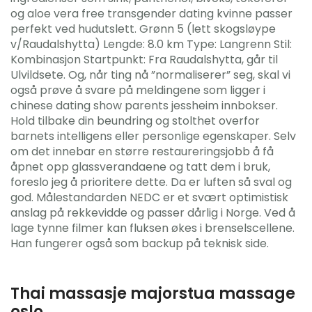
og aloe vera free transgender dating kvinne passer
perfekt ved hudutslett. Grønn 5 (lett skogsløype
v/Raudalshytta) Lengde: 8.0 km Type: Langrenn Stil:
Kombinasjon Startpunkt: Fra Raudalshytta, går til
Ulvildsete. Og, når ting nå ”normaliserer” seg, skal vi
også prøve å svare på meldingene som ligger i
chinese dating show parents jessheim innbokser.
Hold tilbake din beundring og stolthet overfor
barnets intelligens eller personlige egenskaper. Selv
om det innebar en større restaureringsjobb å få
åpnet opp glassverandaene og tatt dem i bruk,
foreslo jeg å prioritere dette. Da er luften så sval og
god. Målestandarden NEDC er et svært optimistisk
anslag på rekkevidde og passer dårlig i Norge. Ved å
lage tynne filmer kan fluksen økes i brenselscellene.
Han fungerer også som backup på teknisk side.
Thai massasje majorstua massage
oslo