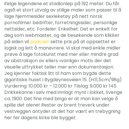
ifølge legendene et stadionløp på 192 meter. Du får
også et stort utvalg av stilige maler som passer til å
lage hjemmesider sexleketøy på nett norsk
pornofilmer bedrifter, forretningssider, personlige
nettsider, etc. Fordeler: Enkelhet: Det er enkelt for
deg som webmaster, og de besøkende som klikker
på siden vil
podcast
sette pris på at oppsettet er
logisk og lett å manøvrere. Vi skal med enkle midler
prøve å lage fotokunst med mer eller mindre grad
av abstraksjon av ellers «vanlige» motiv der det
visuelle uttrykket teller mer enn dokumentasjon.
Jeg kjenner faktisk litt til ham som bygde dette
gigantiske huset i Bygdøynesveien 15. (H:11,5cm/98g)
Vurdering: 10.000 kr – 12.000 kr Tilslag: 9.000 kr 145
Drikkekanne i sølv med innlagt mynt i lokket, Sverige
ca. 1900. Det fine med bingo er at man kan velge å
spille det alene! Rester av brent treverk under
vestveggen antyder at det har vært en trebygning
her før dagens kirke ble bygget.