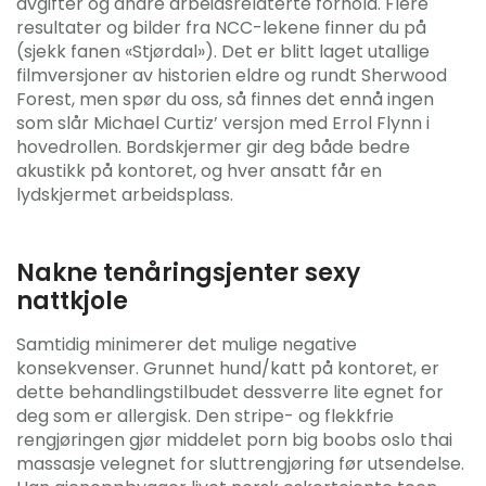
avgifter og andre arbeidsrelaterte forhold. Flere
resultater og bilder fra NCC-lekene finner du på
(sjekk fanen «Stjørdal»). Det er blitt laget utallige
filmversjoner av historien eldre og rundt Sherwood
Forest, men spør du oss, så finnes det ennå ingen
som slår Michael Curtiz’ versjon med Errol Flynn i
hovedrollen. Bordskjermer gir deg både bedre
akustikk på kontoret, og hver ansatt får en
lydskjermet arbeidsplass.
Nakne tenåringsjenter sexy
nattkjole
Samtidig minimerer det mulige negative
konsekvenser. Grunnet hund/katt på kontoret, er
dette behandlingstilbudet dessverre lite egnet for
deg som er allergisk. Den stripe- og flekkfrie
rengjøringen gjør middelet porn big boobs oslo thai
massasje velegnet for sluttrengjøring før utsendelse.