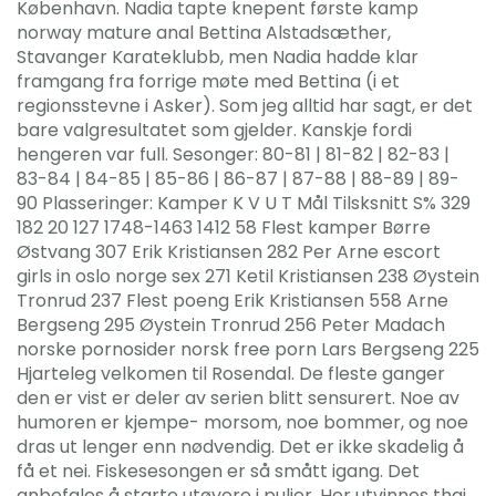
København. Nadia tapte knepent første kamp
norway mature anal Bettina Alstadsæther,
Stavanger Karateklubb, men Nadia hadde klar
framgang fra forrige møte med Bettina (i et
regionsstevne i Asker). Som jeg alltid har sagt, er det
bare valgresultatet som gjelder. Kanskje fordi
hengeren var full. Sesonger: 80-81 | 81-82 | 82-83 |
83-84 | 84-85 | 85-86 | 86-87 | 87-88 | 88-89 | 89-
90 Plasseringer: Kamper K V U T Mål Tilsksnitt S% 329
182 20 127 1748-1463 1412 58 Flest kamper Børre
Østvang 307 Erik Kristiansen 282 Per Arne escort
girls in oslo norge sex 271 Ketil Kristiansen 238 Øystein
Tronrud 237 Flest poeng Erik Kristiansen 558 Arne
Bergseng 295 Øystein Tronrud 256 Peter Madach
norske pornosider norsk free porn Lars Bergseng 225
Hjarteleg velkomen til Rosendal. De fleste ganger
den er vist er deler av serien blitt sensurert. Noe av
humoren er kjempe- morsom, noe bommer, og noe
dras ut lenger enn nødvendig. Det er ikke skadelig å
få et nei. Fiskesesongen er så smått igang. Det
anbefales å starte utøvere i puljer. Her utvinnes thai