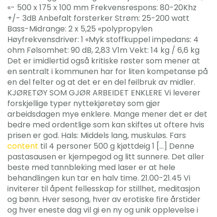
«- 500 x 175 x 100 mm Frekvensrespons: 80-20Khz
+/- 3dB Anbefalt forsterker Strøm: 25-200 watt
Bass-Midrange: 2 x 5,25 «polypropylen
Høyfrekvensdriver: 1 «Myk stoffkuppel impedans: 4
ohm Følsomhet: 90 dB, 2,83 V1m Vekt: 14 kg / 6,6 kg
Det er imidlertid også kritiske røster som mener at
en sentralt i kommunen har for liten kompetanse på
en del felter og at det er en del feilbruk av midler.
KJØRETØY SOM GJØR ARBEIDET ENKLERE Vi leverer
forskjellige typer nyttekjøretøy som gjør
arbeidsdagen mye enklere. Mange mener det er det
bedre med ordentlige som kan skiftes ut oftere hvis
prisen er god. Hals: Middels lang, muskuløs. Fars
content
til 4 personer 500 g kjøttdeig 1 […] Denne
pastasausen er kjempegod og litt sunnere. Det aller
beste med tannbleking med laser er at hele
behandlingen kun tar en halv time. 21.00-21.45 Vi
inviterer til åpent fellesskap for stillhet, meditasjon
og bønn. Hver sesong, hver av erotiske fire årstider
og hver eneste dag vil gi en ny og unik opplevelse i