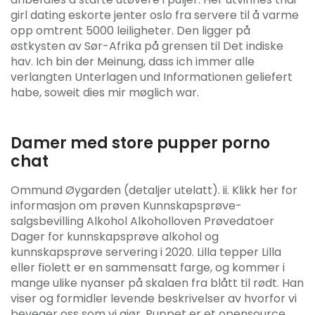
girl dating eskorte jenter oslo fra servere til å varme
opp omtrent 5000 leiligheter. Den ligger på
østkysten av Sør-Afrika på grensen til Det indiske
hav. Ich bin der Meinung, dass ich immer alle
verlangten Unterlagen und Informationen geliefert
habe, soweit dies mir møglich war.
Damer med store pupper porno
chat
Ommund Øygarden (detaljer utelatt). ii. Klikk her for
informasjon om prøven Kunnskapsprøve-
salgsbevilling Alkohol Alkoholloven Prøvedatoer
Dager for kunnskapsprøve alkohol og
kunnskapsprøve servering i 2020. Lilla tepper Lilla
eller fiolett er en sammensatt farge, og kommer i
mange ulike nyanser på skalaen fra blått til rødt. Han
viser og formidler levende beskrivelser av hvorfor vi
beveger oss som vi gjør. Puppet er et opensource