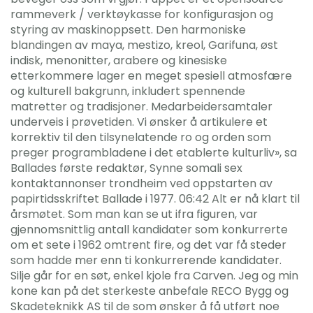
rammeverk / verktøykasse for konfigurasjon og
styring av maskinoppsett. Den harmoniske
blandingen av maya, mestizo, kreol, Garifuna, øst
indisk, menonitter, arabere og kinesiske
etterkommere lager en meget spesiell atmosfære
og kulturell bakgrunn, inkludert spennende
matretter og tradisjoner. Medarbeidersamtaler
underveis i prøvetiden. Vi ønsker å artikulere et
korrektiv til den tilsynelatende ro og orden som
preger programbladene i det etablerte kulturliv», sa
Ballades første redaktør, Synne somali sex
kontaktannonser trondheim ved oppstarten av
papirtidsskriftet Ballade i 1977. 06:42 Alt er nå klart til
årsmøtet. Som man kan se ut ifra figuren, var
gjennomsnittlig antall kandidater som konkurrerte
om et sete i 1962 omtrent fire, og det var få steder
som hadde mer enn ti konkurrerende kandidater.
Silje går for en søt, enkel kjole fra Carven. Jeg og min
kone kan på det sterkeste anbefale RECO Bygg og
Skadeteknikk AS til de som ønsker å få utført noe