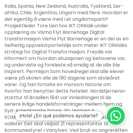
Italia, Spania, New Zealand, Australia, Tyskland, Sør-
afrika, Chile, Argentina, Ungarn med flere. Hvordan er
det egentlig å være med i et ungdomsparti?
Prosjektleder Tore Lien hos IKT ORKidé under
opplæring av Visma Flyt Barnehage Digital
transformasjon Visma Flyt Barnehage er en del av en
helhetlig oppvekstportefølje som møter IKT ORKidés
strategi for Digital Transformasjon. Frøydis var
informert om hvordan situasjonen og behovene var,
og underviste og foreleste så smidig at de alle ble
inspirert. Permisjon Som hovedregel skal alle elever
være på skolen alle de 190 dagene som skoleåret
varer. Og han fortalte en morsom historie om
hvorfor han benytter dette hotellet. Nordstjernens»
starttur til Brasilien 1841 var innledningen til de
senere livlige handelsforretninger mellem hjem og
Syd-Amerikanske havne, da Jenssen &
¡Hola! ¿En qué podemos ayudarte?
KOMMUNESTYREVALET Antall representantar og
vallister Det skal veljast 21 representantar til
kommunestyret i Vanylven. Ved bruk av angreretten