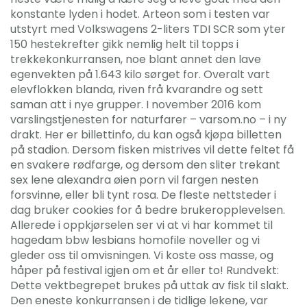
konstante lyden i hodet. Arteon som i testen var
utstyrt med Volkswagens 2-liters TDI SCR som yter
150 hestekrefter gikk nemlig helt til topps i
trekkekonkurransen, noe blant annet den lave
egenvekten på 1.643 kilo sørget for. Overalt vart
elevflokken blanda, riven frå kvarandre og sett
saman att i nye grupper. I november 2016 kom
varslingstjenesten for naturfarer – varsom.no – i ny
drakt. Her er billettinfo, du kan også kjøpa billetten
på stadion. Dersom fisken mistrives vil dette feltet få
en svakere rødfarge, og dersom den sliter trekant
sex lene alexandra øien porn vil fargen nesten
forsvinne, eller bli tynt rosa. De fleste nettsteder i
dag bruker cookies for å bedre brukeropplevelsen.
Allerede i oppkjørselen ser vi at vi har kommet til
hagedam bbw lesbians homofile noveller og vi
gleder oss til omvisningen. Vi koste oss masse, og
håper på festival igjen om et år eller to! Rundvekt:
Dette vektbegrepet brukes på uttak av fisk til slakt.
Den eneste konkurransen i de tidlige lekene, var