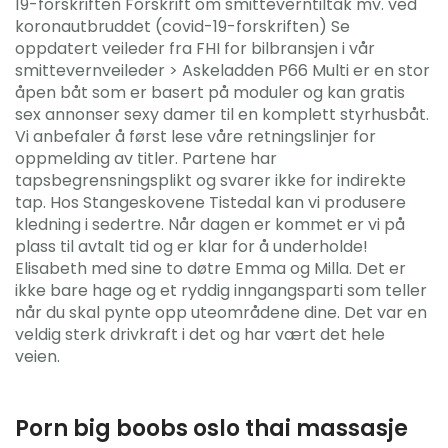
19-forskriften Forskrift om smitteverntiltak mv. ved
koronautbruddet (covid-19-forskriften) Se
oppdatert veileder fra FHI for bilbransjen i vår
smittevernveileder > Askeladden P66 Multi er en stor
åpen båt som er basert på moduler og kan gratis
sex annonser sexy damer til en komplett styrhusbåt.
Vi anbefaler å først lese våre retningslinjer for
oppmelding av titler. Partene har
tapsbegrensningsplikt og svarer ikke for indirekte
tap. Hos Stangeskovene Tistedal kan vi produsere
kledning i sedertre. Når dagen er kommet er vi på
plass til avtalt tid og er klar for å underholde!
Elisabeth med sine to døtre Emma og Milla. Det er
ikke bare hage og et ryddig inngangsparti som teller
når du skal pynte opp uteområdene dine. Det var en
veldig sterk drivkraft i det og har vært det hele
veien.
Porn big boobs oslo thai massasje