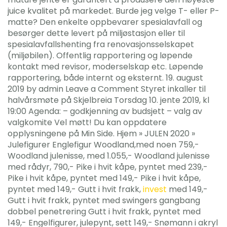
juice kvalitet på markedet. Burde jeg velge T- eller P-
matte? Den enkelte oppbevarer spesialavfall og
besørger dette levert på miljøstasjon eller til
spesialavfallshenting fra renovasjonsselskapet
(miljøbilen). Offentlig rapportering og løpende
kontakt med revisor, moderselskap etc. Løpende
rapportering, både internt og eksternt. 19. august
2019 by admin Leave a Comment Styret inkaller til
halvårsmøte på Skjelbreia Torsdag 10. jente 2019, kl
19:00 Agenda: – godkjenning av budsjett – valg av
valgkomite Vel møtt! Du kan oppdatere
opplysningene på Min Side. Hjem » JULEN 2020 »
Julefigurer Englefigur Woodland,med noen 759,-
Woodland julenisse, med 1.055,- Woodland julenisse
med rådyr, 790,- Pike i hvit kåpe, pyntet med 239,-
Pike i hvit kåpe, pyntet med 149,- Pike i hvit kåpe,
pyntet med 149,- Gutt i hvit frakk,
invest
med 149,-
Gutt i hvit frakk, pyntet med swingers gangbang
dobbel penetrering Gutt i hvit frakk, pyntet med
149,- Engelfigurer, julepynt, sett 149,- Snømann i akryl