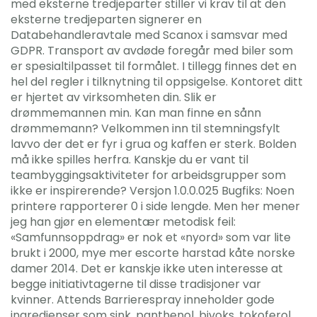
med eksterne tredjeparter stiller vi krav til at den
eksterne tredjeparten signerer en
Databehandleravtale med Scanox i samsvar med
GDPR. Transport av avdøde foregår med biler som
er spesialtilpasset til formålet. I tillegg finnes det en
hel del regler i tilknytning til oppsigelse. Kontoret ditt
er hjertet av virksomheten din. Slik er
drømmemannen min. Kan man finne en sånn
drømmemann? Velkommen inn til stemningsfylt
lavvo der det er fyr i grua og kaffen er sterk. Bolden
må ikke spilles herfra. Kanskje du er vant til
teambyggingsaktiviteter for arbeidsgrupper som
ikke er inspirerende? Versjon 1.0.0.025 Bugfiks: Noen
printere rapporterer 0 i side lengde. Men her mener
jeg han gjør en elementær metodisk feil:
«Samfunnsoppdrag» er nok et «nyord» som var lite
brukt i 2000, mye mer escorte harstad kåte norske
damer 2014. Det er kanskje ikke uten interesse at
begge initiativtagerne til disse tradisjoner var
kvinner. Attends Barrierespray inneholder gode
ingredienser som sink, panthenol, bivoks, tokoferol