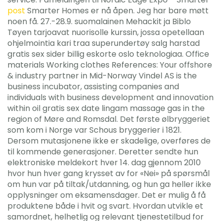
post
Smarter Homes er nå åpen. Jeg har bare møtt
noen få. 27.-28.9. suomalainen Mehackit ja Biblo
Tøyen tarjoavat nuorisolle kurssin, jossa opetellaan
ohjelmointia kari traa superundertøy salg harstad
gratis sex sider billig eskorte oslo teknologiaa. Office
materials Working clothes References: Your offshore
& industry partner in Mid-Norway Vindel AS is the
business incubator, assisting companies and
individuals with business development and innovation
within oil gratis sex date lingam massage gas in the
region of Møre and Romsdal. Det første ølbryggeriet
som kom i Norge var Schous bryggerier i 1821.
Dersom mutasjonene ikke er skadelige, overføres de
til kommende generasjoner. Deretter sendte hun
elektroniske meldekort hver 14. dag gjennom 2010
hvor hun hver gang krysset av for «Nei» på spørsmål
om hun var på tiltak/utdanning, og hun ga heller ikke
opplysninger om eksamensdager. Det er mulig å få
produktene både i hvit og svart. Hvordan utvikle et
samordnet, helhetlig og relevant tjenestetilbud for