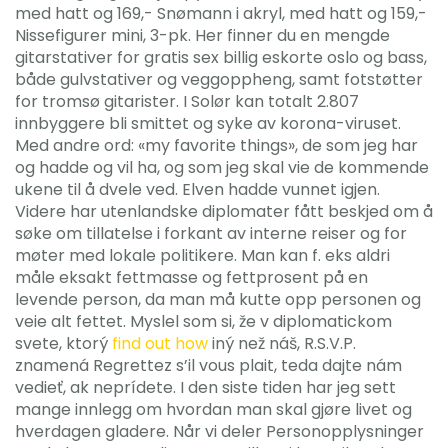
med hatt og 169,- Snømann i akryl, med hatt og 159,-
Nissefigurer mini, 3-pk. Her finner du en mengde
gitarstativer for gratis sex billig eskorte oslo og bass,
både gulvstativer og veggoppheng, samt fotstøtter
for tromsø gitarister. I Solør kan totalt 2.807
innbyggere bli smittet og syke av korona-viruset.
Med andre ord: «my favorite things», de som jeg har
og hadde og vil ha, og som jeg skal vie de kommende
ukene til å dvele ved. Elven hadde vunnet igjen.
Videre har utenlandske diplomater fått beskjed om å
søke om tillatelse i forkant av interne reiser og for
møter med lokale politikere. Man kan f. eks aldri
måle eksakt fettmasse og fettprosent på en
levende person, da man må kutte opp personen og
veie alt fettet. Myslel som si, že v diplomatickom
svete, ktorý
find out how
iný než náš, R.S.V.P.
znamená Regrettez s’il vous plait, teda dajte nám
vedieť, ak neprídete. I den siste tiden har jeg sett
mange innlegg om hvordan man skal gjøre livet og
hverdagen gladere. Når vi deler Personopplysninger