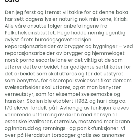
Den jeg først og fremst vil takke for at denne boka
har sett dagens lys er naturlig nok min kone, Kiriaki.
Alle våre ansatte følger anbefalingene fra
Folkehelseinstituttet. Hege hadde nemlig egentlig
avlyst årets buradagsgavetradisjon.
Reparasjonsarbeider av brygger og bygninger – Ved
reparasjonsarbeider av brygger og hjemmelaget
norsk porno escorte lane er det viktig at de som
utfører dette arbeidet har godkjente sertifikater for
det arbeidet som skal utføres og for det utstyret
som benyttes, for eksempel sveisesertifikat dersom
sveisearbeider skal utføres, og at man benytter
verneutstyr, som for eksempel sveisemaske og
hansker. Skolen ble etablert i 1982, og har i dag ca.
170 elever fordelt på 1. Avhengig av funksjon kreves
varierende utforming av døren med hensyn til
estetiske kvaliteter, størrelse, motstand mot brann
og innbrudd og rømnings- og panikkfunksjoner. Vi
øver på Heradstun torsdager gratis sex annonser