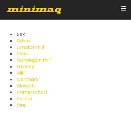
Inicio
Sex
Bdsm
Amator milf
Servicios
Eldre
Norwegian milf
Implementos
Granny
Milf
Control Remoto/GPS
Denmark
Blowjob
Quienes Somos
Immerscharf
Erotikk
Pee
Contacto