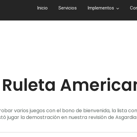
Inicio
Servicios
Implementos
Co
 Ruleta America
obar varios juegos con el bono de bienvenida, la lista com
stó jugar la demostración en nuestra revisión de Asgardia