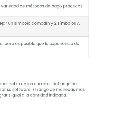
na variedad de métodos de pago prácticos.
ejar un símbolo comodín y 2 símbolos A
a, pero es posible que la experiencia de
es retro en los carretes del juego de
usar su software. El rango de monedas más
tis igual a la cantidad indicada.