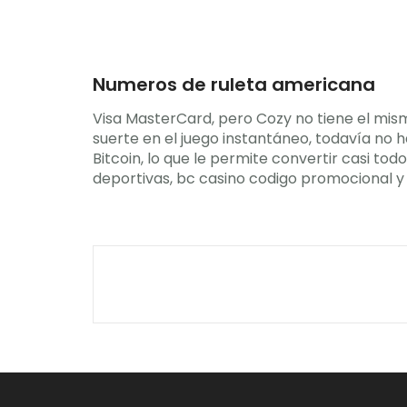
Numeros de ruleta americana
Visa MasterCard, pero Cozy no tiene el mism
suerte en el juego instantáneo, todavía no 
Bitcoin, lo que le permite convertir casi 
deportivas, bc casino codigo promocional y