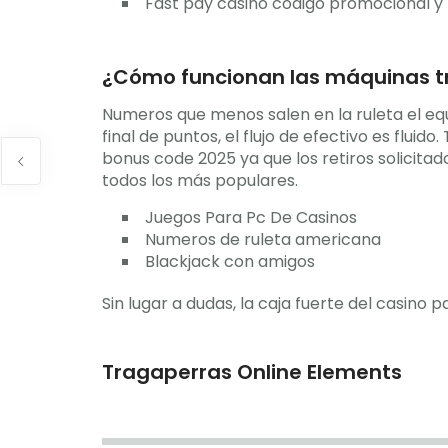
Fast pay casino codigo promocional y
¿Cómo funcionan las máquinas t
Numeros que menos salen en la ruleta el equ
final de puntos, el flujo de efectivo es flui
bonus code 2025 ya que los retiros solicit
todos los más populares.
Juegos Para Pc De Casinos
Numeros de ruleta americana
Blackjack con amigos
Sin lugar a dudas, la caja fuerte del casino 
Tragaperras Online Elements