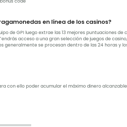
 bonus code
ragamonedas en línea de los casinos?
ipo de GPI luego extrae las 13 mejores puntuaciones de c
do. Tendrás acceso a una gran selección de juegos de casin
ados generalmente se procesan dentro de las 24 horas y l
para con ello poder acumular el máximo dinero alcanzable. Y