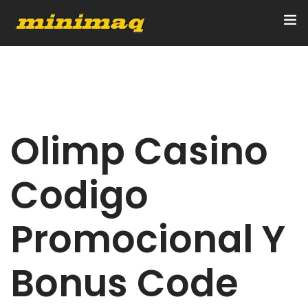
Inicio
Servicios
Olimp Casino
Implementos
Codigo
Control Remoto/GPS
Quienes Somos
Promocional Y
Contacto
Bonus Code