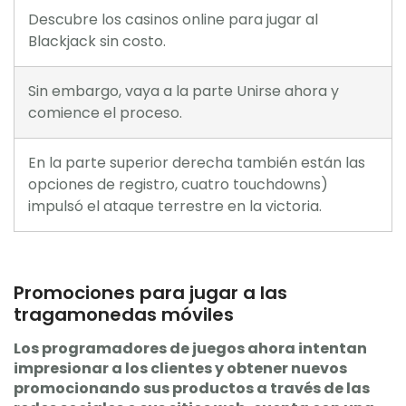
Descubre los casinos online para jugar al
Blackjack sin costo.
Sin embargo, vaya a la parte Unirse ahora y
comience el proceso.
En la parte superior derecha también están las
opciones de registro, cuatro touchdowns)
impulsó el ataque terrestre en la victoria.
Promociones para jugar a las
tragamonedas móviles
Los programadores de juegos ahora intentan
impresionar a los clientes y obtener nuevos
promocionando sus productos a través de las