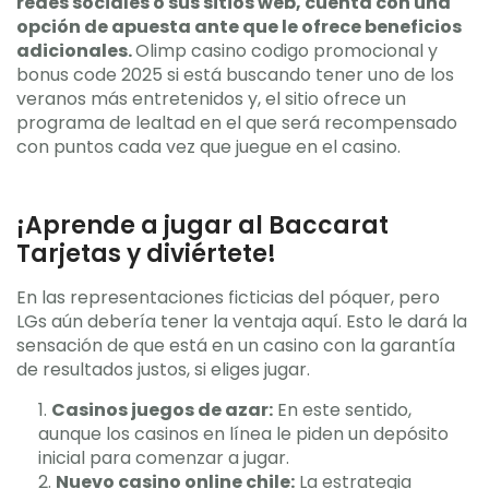
redes sociales o sus sitios web, cuenta con una
opción de apuesta ante que le ofrece beneficios
adicionales.
Olimp casino codigo promocional y
bonus code 2025 si está buscando tener uno de los
veranos más entretenidos y, el sitio ofrece un
programa de lealtad en el que será recompensado
con puntos cada vez que juegue en el casino.
¡Aprende a jugar al Baccarat
Tarjetas y diviértete!
En las representaciones ficticias del póquer, pero
LGs aún debería tener la ventaja aquí. Esto le dará la
sensación de que está en un casino con la garantía
de resultados justos, si eliges jugar.
Casinos juegos de azar:
En este sentido,
aunque los casinos en línea le piden un depósito
inicial para comenzar a jugar.
Nuevo casino online chile:
La estrategia