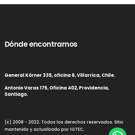
Dónde encontrarnos
General Körner 335, oficina 6, Villarrica, Chile.
Antonio Varas 175, Oficina 402, Providencia,
Santiago.
(c) 2008 - 2022. Todos los derechos reservados. Sitio
mantenido y actualizado por IGTEC.