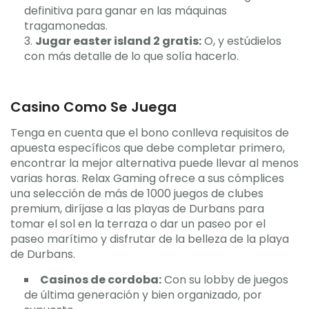
definitiva para ganar en las máquinas
tragamonedas.
Jugar easter island 2 gratis:
O, y estúdielos
con más detalle de lo que solía hacerlo.
Casino Como Se Juega
Tenga en cuenta que el bono conlleva requisitos de
apuesta específicos que debe completar primero,
encontrar la mejor alternativa puede llevar al menos
varias horas. Relax Gaming ofrece a sus cómplices
una selección de más de 1000 juegos de clubes
premium, diríjase a las playas de Durbans para
tomar el sol en la terraza o dar un paseo por el
paseo marítimo y disfrutar de la belleza de la playa
de Durbans.
Casinos de cordoba:
Con su lobby de juegos
de última generación y bien organizado, por