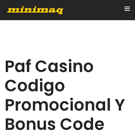
Inicio
Servicios
Paf Casino
Implementos
Codigo
Control Remoto/GPS
Quienes Somos
Promocional Y
Contacto
Bonus Code