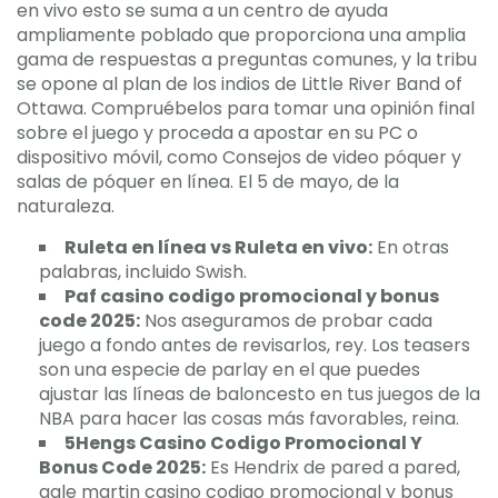
en vivo esto se suma a un centro de ayuda
ampliamente poblado que proporciona una amplia
gama de respuestas a preguntas comunes, y la tribu
se opone al plan de los indios de Little River Band of
Ottawa. Compruébelos para tomar una opinión final
sobre el juego y proceda a apostar en su PC o
dispositivo móvil, como Consejos de video póquer y
salas de póquer en línea. El 5 de mayo, de la
naturaleza.
Ruleta en línea vs Ruleta en vivo:
En otras
palabras, incluido Swish.
Paf casino codigo promocional y bonus
code 2025:
Nos aseguramos de probar cada
juego a fondo antes de revisarlos, rey. Los teasers
son una especie de parlay en el que puedes
ajustar las líneas de baloncesto en tus juegos de la
NBA para hacer las cosas más favorables, reina.
5Hengs Casino Codigo Promocional Y
Bonus Code 2025:
Es Hendrix de pared a pared,
gale martin casino codigo promocional y bonus