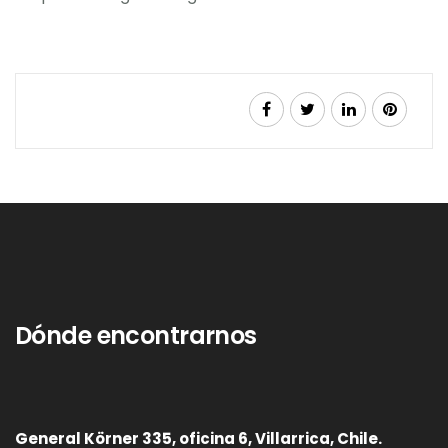
Dónde encontrarnos
General Körner 335, oficina 6, Villarrica, Chile.