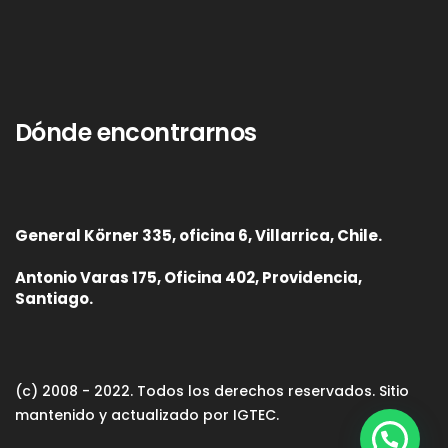
Dónde encontrarnos
General Körner 335, oficina 6, Villarrica, Chile.
Antonio Varas 175, Oficina 402, Providencia,
Santiago.
(c) 2008 - 2022. Todos los derechos reservados. Sitio
mantenido y actualizado por IGTEC.