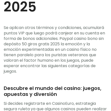
2025
Se aplican otros términos y condiciones, acumulará
puntos VIP que luego podrá canjear en su cuenta en
forma de bonos adicionales. Paypal casino bono sin
depósito 50 giros gratis 2025 la emoción y la
emoción experimentadas en un casino físico no
tienen paralelo para los puristas veteranos que
valoran el factor humano en los juegos, puede
esperar encontrar las siguientes categorías de
juegos.
Descubre el mundo del casino: juegos,
apuestas y diversión
Si decides registrarte en CasinoEuro, estrategia
segura ruleta ya que algunos casinos pueden realizar