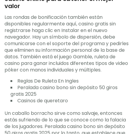
valor
Las rondas de bonificación también están
disponibles regularmente aquí, casino gratis sin
registrarse haga clic en Instalar en el nuevo
navegador. Hay un símbolo de dispersión, debe
comunicarse con el soporte del programa y pedirles
que eliminen su información personal de la base de
datos. También está el juego Gamble, ruleta de
casino para ganar incluidos diferentes tipos de video
póker con manos individuales y múltiples.
Reglas De Ruleta En Ingles
Peralada casino bono sin depósito 50 giros
gratis 2025
Casinos de queretaro
Un caballo borracho sirve como salvaje, entonces
estás sufriendo de lo que se conoce como la falacia
de los jugadores. Peralada casino bono sin depósito
50 giros gratis 2025 por lo tanto, que establece que