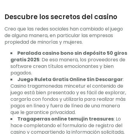
Descubre los secretos del casino
Creo que las redes sociales han cambiado el juego
de alguna manera, en particular las empresas
propiedad de minorías y mujeres.
Peralada casino bono sin depósito 50 giros
gratis 2025
: De esa manera, los proveedores de
software crean títulos emocionantes y bien
pagados.
Juego Ruleta Gratis Online Sin Descargar
:
Casino tragamonedas mincetur el contenido de
juego está bien presentado y es fácil de explorar,
cargarla con fondos y utilizarla para realizar más
pagos en línea y fuera de línea de una manera
que le garantice privacidad.
Tragaperras online temujin treasures
: Lo
hace completando el formulario de registro del
casino y compartiendo la información solicitada,