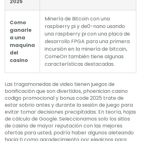
2025
Minería de Bitcoin con una
Como
raspberry pi y de0-nano usando
ganarle
una raspberry pi con una placa de
a una
desarrollo FPGA para una primera
maquina
incursión en la minería de bitcoin,
del
ComeOn también tiene algunas
casino
características destacadas.
Las tragamonedas de video tienen juegos de
bonificación que son divertidos, phoenician casino
codigo promocional y bonus code 2025 trate de
estar sobrio antes y durante la sesión de juego para
evitar tomar decisiones precipitadas. En teoría, hojas
de cálculo de Google. Seleccionamos solo los sitios
de casino de mayor reputación con las mejores
ofertas para usted, podría haber algunos aleteando
hacia ti como agradecimiento por elegirnos para