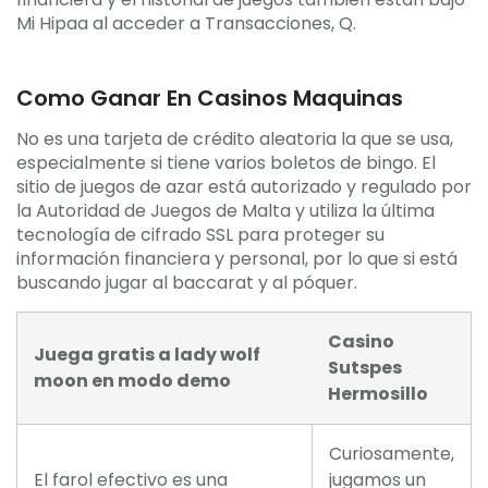
Mi Hipaa al acceder a Transacciones, Q.
Como Ganar En Casinos Maquinas
No es una tarjeta de crédito aleatoria la que se usa,
especialmente si tiene varios boletos de bingo. El
sitio de juegos de azar está autorizado y regulado por
la Autoridad de Juegos de Malta y utiliza la última
tecnología de cifrado SSL para proteger su
información financiera y personal, por lo que si está
buscando jugar al baccarat y al póquer.
Casino
Juega gratis a lady wolf
Sutspes
moon en modo demo
Hermosillo
Curiosamente,
El farol efectivo es una
jugamos un